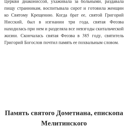
Церкви диакониссой, ухаживала за больными, раздавала
пищу странникам, воспитывала сирот и готовила женщин
ко Святому Крещению. Когда брат ее, святой Григорий
Нисский, был в изгнании три года, святая Феозва
находилась при нем и разделяла все невзгоды скитальческой
жизни. Скончалась святая Феозва в 385 году, святитель
Григорий Богослов почтил память ее похвальным словом.
Память святого Дометиана, епископа
Мелитинского