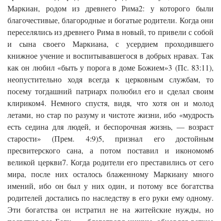
Маркиан, родом из древнего Рима2: у которого были
благочестивые, благородные и богатые родители. Когда они
переселялись из древнего Рима в новый, то привели с собой
и сына своего Маркиана, с усердием проходившего
книжное учение и воспитывавшегося в добрых нравах. Так
как он любил «быть у порога в доме Божием»3 (Пс. 83:11),
неопустительно ходя всегда к церковным службам, то
посему тогдашний патриарх полюбил его и сделал своим
клириком4. Немного спустя, видя, что хотя он и молод
летами, но стар по разуму и чистоте жизни, ибо «мудрость
есть седина для людей, и беспорочная жизнь, — возраст
старости» (Прем. 4:9)5, признал его достойным
пресвитерского сана, а потом поставил и икономом6
великой церкви7. Когда родители его преставились от сего
мира, после них осталось блаженному Маркиану много
имений, ибо он был у них один, и потому все богатства
родителей достались по наследству в его руки ему одному.
Эти богатства он истратил не на житейские нужды, но