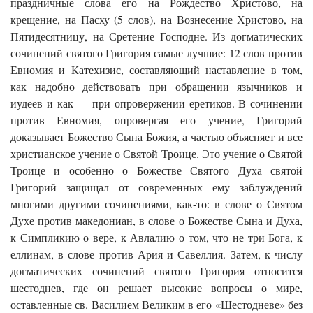
праздничные слова его на Рождество Христово, на
крещение, на Пасху (5 слов), на Вознесение Христово, на
Пятидесятницу, на Сретение Господне. Из догматических
сочинений святого Григория самые лучшие: 12 слов против
Евномия и Катехизис, составляющий наставление в том,
как надобно действовать при обращении язычников и
иудеев и как — при опровержении еретиков. В сочинении
против Евномия, опровергая его учение, Григорий
доказывает Божество Сына Божия, а частью объясняет и все
христианское учение о Святой Троице. Это учение о Святой
Троице и особенно о Божестве Святого Духа святой
Григорий защищал от современных ему заблуждений
многими другими сочинениями, как-то: в слове о Святом
Духе против македониан, в слове о Божестве Сына и Духа,
к Симпликию о вере, к Авлалию о том, что не три Бога, к
еллинам, в слове против Ария и Савеллия. Затем, к числу
догматических сочинений святого Григория относится
шестоднев, где он решает высокие вопросы о мире,
оставленные св. Василием Великим в его «Шестодневе» без