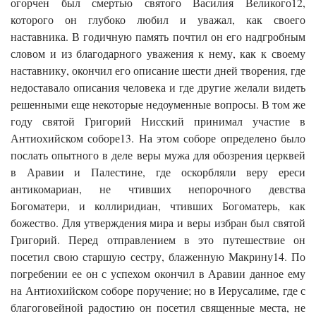
огорчен был смертью святого Василия Великого12,
которого он глубоко любил и уважал, как своего
наставника. В годичную память почтил он его надгробным
словом и из благодарного уважения к нему, как к своему
наставнику, окончил его описание шести дней творения, где
недоставало описания человека и где другие желали видеть
решенными еще некоторые недоуменные вопросы. В том же
году святой Григорий Нисский принимал участие в
Антиохийском соборе13. На этом соборе определено было
послать опытного в деле веры мужа для обозрения церквей
в Аравии и Палестине, где оскорбляли веру ереси
антикомариан, не чтивших непорочного девства
Богоматери, и коллиридиан, чтивших Богоматерь, как
божество. Для утверждения мира и веры избран был святой
Григорий. Перед отправлением в это путешествие он
посетил свою старшую сестру, блаженную Макрину14. По
погребении ее он с успехом окончил в Аравии данное ему
на Антиохийском соборе поручение; но в Иерусалиме, где с
благоговейной радостию он посетил священные места, не