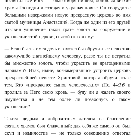
посвятил все Богу, — благотворя нищим, обновляя ветхие
храмы Господни и созидая и украшая новые. Он соорудил с
большими издержками новую прекрасную церковь во имя
святой мученицы Анастасии8. Когда же один из его друзей
изъявил удивление такой трате золота на сооружение и
украшение этой церкви, святой сказал ему:
— Если бы ты имел дочь и захотел бы обручить ее невестою
какому-либо знатнейшему человеку, разве ты не истратил
бы множество золота, чтобы украсить ее драгоценными
нарядами? Итак, ныне, вознамерившись устроить церковь
прекраснейшей невесте Христовой, которая обручилась с
тем, Кто «прекраснее сынов человеческих» (Пс. 44:3)9 и
пролила за Него свою кровь, — буду ли я жалеть своего
имущества и не тем более ли позабочусь о таком
украшении?
Таким щедрым и доброхотным дателем на благолепие
святых храмов был блаженный; для себя же самого он был
скуп и немилостив — не только совершенно отвергал