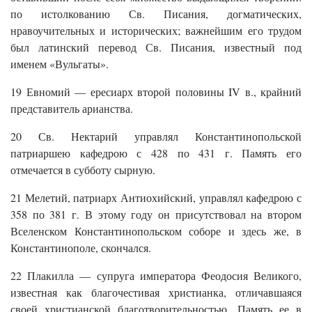
по истолкованию Св. Писания, догматических,
нравоучительных и исторических; важнейшим его трудом
был латинский перевод Св. Писания, известный под
именем «Вульгаты».
19 Евномий — ересиарх второй половины IV в., крайний
представитель арианства.
20 Св. Нектарий управлял Константинопольской
патриаршею кафедрою с 428 по 431 г. Память его
отмечается в субботу сырную.
21 Мелетий, патриарх Антиохийский, управлял кафедрою с
358 по 381 г. В этому году он присутствовал на втором
Вселенском Константинопольском соборе и здесь же, в
Константинополе, скончался.
22 Плакилла — супруга императора Феодосия Великого,
известная как благочестивая христианка, отличавшаяся
своей христианской благотворительностью. Память ее в