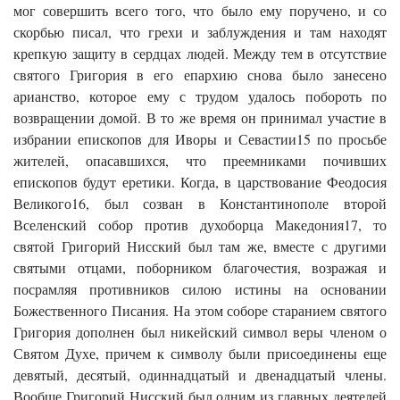
мог совершить всего того, что было ему поручено, и со
скорбью писал, что грехи и заблуждения и там находят
крепкую защиту в сердцах людей. Между тем в отсутствие
святого Григория в его епархию снова было занесено
арианство, которое ему с трудом удалось побороть по
возвращении домой. В то же время он принимал участие в
избрании епископов для Иворы и Севастии15 по просьбе
жителей, опасавшихся, что преемниками почивших
епископов будут еретики. Когда, в царствование Феодосия
Великого16, был созван в Константинополе второй
Вселенский собор против духоборца Македония17, то
святой Григорий Нисский был там же, вместе с другими
святыми отцами, поборником благочестия, возражая и
посрамляя противников силою истины на основании
Божественного Писания. На этом соборе старанием святого
Григория дополнен был никейский символ веры членом о
Святом Духе, причем к символу были присоединены еще
девятый, десятый, одиннадцатый и двенадцатый члены.
Вообще Григорий Нисский был одним из главных деятелей