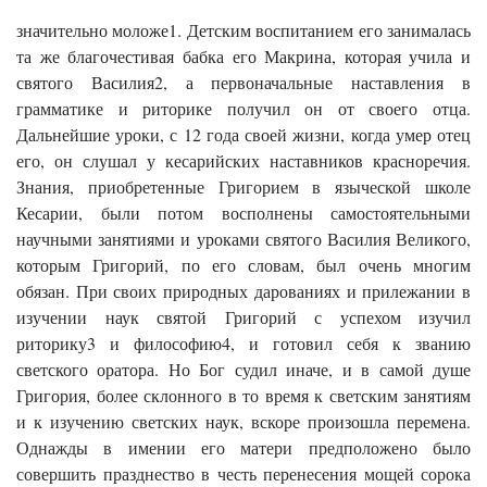
значительно моложе1. Детским воспитанием его занималась
та же благочестивая бабка его Макрина, которая учила и
святого Василия2, а первоначальные наставления в
грамматике и риторике получил он от своего отца.
Дальнейшие уроки, с 12 года своей жизни, когда умер отец
его, он слушал у кесарийских наставников красноречия.
Знания, приобретенные Григорием в языческой школе
Кесарии, были потом восполнены самостоятельными
научными занятиями и уроками святого Василия Великого,
которым Григорий, по его словам, был очень многим
обязан. При своих природных дарованиях и прилежании в
изучении наук святой Григорий с успехом изучил
риторику3 и философию4, и готовил себя к званию
светского оратора. Но Бог судил иначе, и в самой душе
Григория, более склонного в то время к светским занятиям
и к изучению светских наук, вскоре произошла перемена.
Однажды в имении его матери предположено было
совершить празднество в честь перенесения мощей сорока