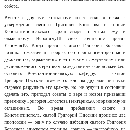
собора.
Вместе с другими епископами он участвовал также в
утверждении святого Григория Богослова в знании
Константинопольского архипастыря и читал ему и
блаженному Иерониму18 свое сочинение против
Евномия19. Когда против святого Григория Богослова
возникла ожесточенная борьба со стороны некоторой части
духовенства, зараженного еретическими лжеучениями или
расположенного к еретикам, вследствие чего он должен был
оставить Константинопольскую кафедру, — святой
Григорий Нисский, вместе со многим другими, всячески
старался разрушить эту вражду, но, не будучи в состоянии
сделать это, преподал советы о вере и новом призвании
преемнику Григория Богослова Нектарию20, избранному из
оглашенных. Во время пребывания своего в
Константинополе, святой Григорий Нисский произнес две
проповеди — одну по случаю избрания святого Григория
Богослова епископом столицы, другую — надгробную, на