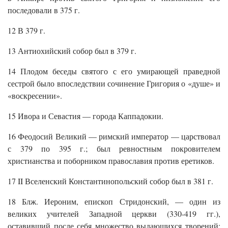
последовали в 375 г.
12 В 379 г.
13 Антиохийский собор был в 379 г.
14 Плодом беседы святого с его умирающей праведной
сестрой было впоследствии сочинение Григория о «душе» и
«воскресении».
15 Ивора и Севастия — города Каппадокии.
16 Феодосий Великий — римский император — царствовал
с 379 по 395 г.; был ревностным покровителем
христианства и поборником православия против еретиков.
17 II Вселенский Константинопольский собор был в 381 г.
18 Блж. Иероним, епископ Стридонский, — один из
великих учителей Западной церкви (330-419 гг.),
оставивший после себя множество выдающихся творений: