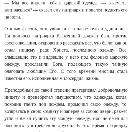
— Мы все видели тебя в царской одежде, — зачем ты
запираешься? — сказал ему патриарх и повелел поднять его
на ноги.
Открыв фелонь, они увидели его нагое тело и удивились.
На вопросы патриарха блаженный должен был, против
своего желания, откровенно рассказать все, что было: как он
отдал нищему, ради Христа, последнюю одежду. Все,
слышавшие это и видевшие у него под фелонью царскую
одежду, прославили Бога, подающего такую тайную
благодать любящим Его. С того времени многим стала
известна его, исполненная милосердия, жизнь.
Преподобный до такой степени претерпевал добровольную
нищету и пренебрегал имуществом, что однажды, когда,
походив где-то под дождем, промочил свою одежду, то,
возвратясь в свою комнату и заперев за собою двери, разжег
угли и начал сушить эту мокрую одежду, ибо не имел для
обычного употребления другой. В это время патриарху