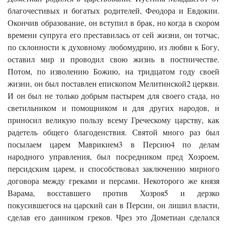
благочестивых и богатых родителей, Феодора и Евдокии.
Окончив образование, он вступил в брак, но когда в скором
времени супруга его преставилась от сей жизни, он тотчас,
по склонности к духовному любомудрию, из любви к Богу,
оставил мир и проводил свою жизнь в постничестве.
Потом, по изволению Божию, на тридцатом году своей
жизни, он был поставлен епископом Мелитинской2 церкви.
И он был не только добрым пастырем для своего стада, но
светильником и помощником и для других народов, и
приносил великую пользу всему Греческому царству, как
радетель общего благоденствия. Святой много раз был
посылаем царем Маврикием3 в Персию4 по делам
народного управления, был посредником пред Хозроем,
персидским царем, и способствовал заключению мирного
договора между греками и персами. Некоторого же князя
Варама, восставшего против Хозроя5 и дерзко
покусившегося на царский сан в Персии, он лишил власти,
сделав его данником греков. Чрез это Дометиан сделался