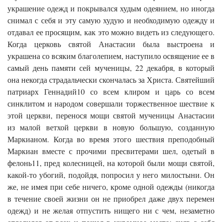
украшение одежд и покрывался худым одеянием, но иногда
снимал с себя и эту самую худую и необходимую одежду и
отдавал ее просящим, как это можно видеть из следующего.
Когда церковь святой Анастасии была выстроена и
украшена со всяким благолепием, наступило освящение ее в
самый день памяти сей мученицы, 22 декабря, в который
она некогда страдальчески скончалась за Христа. Святейший
патриарх Геннадий10 со всем клиром и царь со всем
синклитом и народом совершали торжественное шествие к
этой церкви, перенося мощи святой мученицы Анастасии
из малой ветхой церкви в новую большую, созданную
Маркианом. Когда во время этого шествия преподобный
Маркиан вместе с прочими пресвитерами шел, одетый в
фелонь11, пред колесницей, на которой были мощи святой,
какой-то убогий, подойдя, попросил у него милостыни. Он
же, не имея при себе ничего, кроме одной одежды (никогда
в течение своей жизни он не приобрел даже двух перемен
одежд) и не желая отпустить нищего ни с чем, незаметно