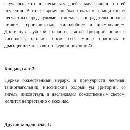
случалось, что по нескольку дней сряду говорил он ей
поучения. В то же время он был ходатаем и защитником
несчастных пред судьями, отличался сострадательностью к
нищим, терпеливостью, миролюбием и прямодушием.
Достигнув глубокой старости, святой Григорий почил о
Господе24, оставив после себя много полезных и
драгоценных для святой Церкви писаний25.
Кондак, глас 2:
Церкве божественный иерарх, и премудрости честный
тайноглагольник, ниссийский бодрый ум Григорий, со
ангелы ликовствуя, и наслаждаяся божественным светом,
молится непрестанно о всех нас.
Другой кондак, глас 1: