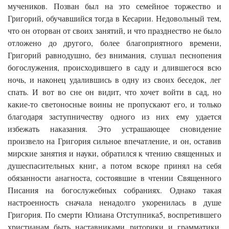
мучеников. Позван был на это семейное торжество и
Григорий, обучавшийся тогда в Кесарии. Недовольный тем,
что он оторван от своих занятий, и что празднество не было
отложено до другого, более благоприятного времени,
Григорий равнодушно, без внимания, слушал песнопения
богослужения, происходившего в саду и длившегося всю
ночь, и наконец удалившись в одну из своих беседок, лег
спать. И вот во сне он видит, что хочет войти в сад, но
какие-то светоносные воины не пропускают его, и только
благодаря заступничеству одного из них ему удается
избежать наказания. Это устрашающее сновидение
произвело на Григория сильное впечатление, и он, оставив
мирские занятия и науки, обратился к чтению священных и
душеспасительных книг, а потом вскоре принял на себя
обязанности анагноста, состоявшие в чтении Священного
Писания на богослужебных собраниях. Однако такая
настроенность сначала ненадолго укоренилась в душе
Григория. По смерти Юлиана Отступника5, воспретившего
христианам быть наставниками риторики и грамматики,