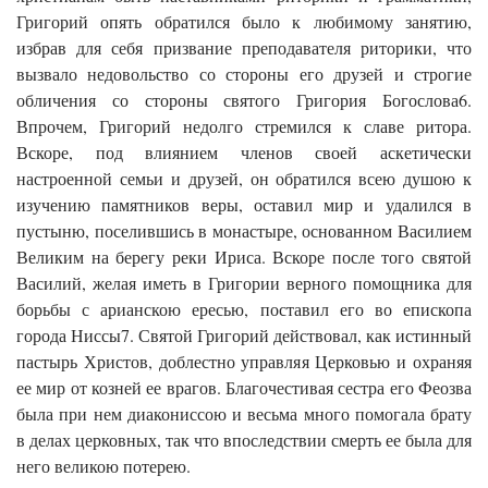
Григорий опять обратился было к любимому занятию,
избрав для себя призвание преподавателя риторики, что
вызвало недовольство со стороны его друзей и строгие
обличения со стороны святого Григория Богослова6.
Впрочем, Григорий недолго стремился к славе ритора.
Вскоре, под влиянием членов своей аскетически
настроенной семьи и друзей, он обратился всею душою к
изучению памятников веры, оставил мир и удалился в
пустыню, поселившись в монастыре, основанном Василием
Великим на берегу реки Ириса. Вскоре после того святой
Василий, желая иметь в Григории верного помощника для
борьбы с арианскою ересью, поставил его во епископа
города Ниссы7. Святой Григорий действовал, как истинный
пастырь Христов, доблестно управляя Церковью и охраняя
ее мир от козней ее врагов. Благочестивая сестра его Феозва
была при нем диакониссою и весьма много помогала брату
в делах церковных, так что впоследствии смерть ее была для
него великою потерею.