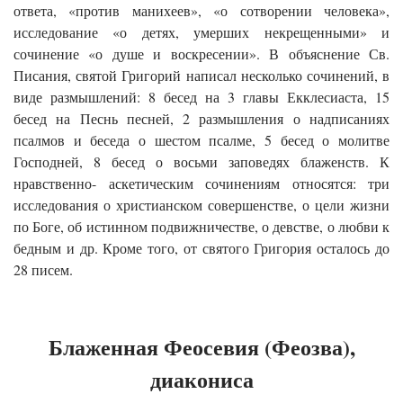
ответа, «против манихеев», «о сотворении человека»,
исследование «о детях, умерших некрещенными» и
сочинение «о душе и воскресении». В объяснение Св.
Писания, святой Григорий написал несколько сочинений, в
виде размышлений: 8 бесед на 3 главы Екклесиаста, 15
бесед на Песнь песней, 2 размышления о надписаниях
псалмов и беседа о шестом псалме, 5 бесед о молитве
Господней, 8 бесед о восьми заповедях блаженств. К
нравственно- аскетическим сочинениям относятся: три
исследования о христианском совершенстве, о цели жизни
по Боге, об истинном подвижничестве, о девстве, о любви к
бедным и др. Кроме того, от святого Григория осталось до
28 писем.
Блаженная Феосевия (Феозва),
диакониса