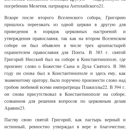
погребении Мелетия, патриарха Антохийского21.
Вскоре после второго Вселенского собора, Григорию
пришлось переезжать из одной церкви в другую для
приведения в порядок церковных настроений и
утверждения православия, так как на втором Вселенском
соборе он был объявлен в числе трех архипастырей
охранителем православия для Понта. В 383 г. святой
Григорий Нисский был на соборе в Константинополе, где
произнес слово о Божестве Сына и Духа Святого. В 386
году он снова был в Константинополе и здесь ему, как
знаменитому оратору, было поручено произнести слово над
гробом любимой всеми императрицы Плакиллы22. В 394 г.
он снова присутствовал в Константинополе на соборе,
созванном для решения вопросов по церковным делам
Аравии23.
Паству свою святой Григорий, как пастырь верный и
истинный, ревностно утверждал в вере и благочестии;