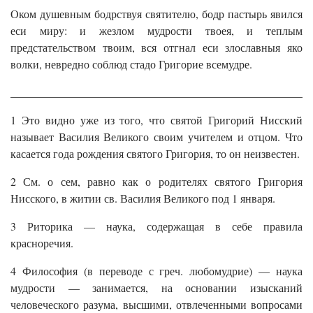
Оком душевным бодрствуя святителю, бодр пастырь явился
еси миру: и жезлом мудрости твоея, и теплым
предстательством твоим, вся отгнал еси злославныя яко
волки, невредно соблюд стадо Григорие всемудре.
______________________________________________________
1 Это видно уже из того, что святой Григорий Нисский
называет Василия Великого своим учителем и отцом. Что
касается года рождения святого Григория, то он неизвестен.
2 См. о сем, равно как о родителях святого Григория
Нисского, в житии св. Василия Великого под 1 января.
3 Риторика — наука, содержащая в себе правила
красноречия.
4 Философия (в переводе с греч. любомудрие) — наука
мудрости — занимается, на основании изысканий
человеческого разума, высшими, отвлеченными вопросами