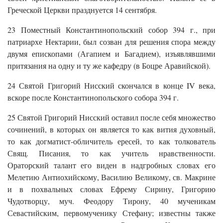
Греческой Церкви празднуется 14 сентября.
23 Поместный Константинопольский собор 394 г., при
патриархе Нектарии, был созван для решения спора между
двумя епископами (Агапием и Багадием), изъявлявшими
притязания на одну и ту же кафедру (в Боцре Аравийской).
24 Святой Григорий Нисский скончался в конце IV века,
вскоре после Константинопольского собора 394 г.
25 Святой Григорий Нисский оставил после себя множество
сочинений, в которых он является то как вития духовный,
то как догматист-обличитель ересей, то как толкователь
Свящ. Писания, то как учитель нравственности.
Ораторский талант его виден в надгробных словах его
Мелетию Антиохийскому, Василию Великому, св. Макрине
и в похвальных словах Ефрему Сирину, Григорию
Чудотворцу, муч. Феодору Тирону, 40 мученикам
Севастийским, первомученику Стефану; известны также