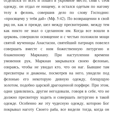
отделился от всех и пошел в укромное место; сняв с себя
одежду, он отдал ее нищему, и остался одетым по нагому
телу в фелонь, совершив дело по слову Господню:
«просящему у тебя дай» (Мф. 5:42). По возвращении в свой
ряд он, как и прежде, шел между пресвитерами, между тем
как никто не знал о сделанном им. Когда все вошли в
церковь, совершили освящение и с честью положили мощи
святой мученицы Анастасии, святейший патриарх повелел
совершать вместе с ним божественную литургию и
блаженному Маркиану. При наступлении времени
умовения рук, Маркиан закрывался своею фелонью,
озираясь, чтобы не увидал кто, что он наг. Бывшие там
пресвитеры и диаконы, посмотрев на него, увидели под
фелонью его некоторую дивную одежду, блещущую
золотом, подобно царской драгоценной порфире. При этом,
одни удивлялись, другие негодовали, говоря в себе, что не
должно пресвитеру ходить и совершать литургию в такой
одежде. Особенно же эту чудесную одежду, которою Бог
покрывал наготу Своего раба, все видели тогда, когда он