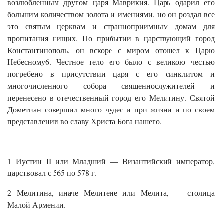
возлюбленным другом царя Маврикия. Царь одарил его
большим количеством золота и имениями, но он роздал все
это святым церквам и странноприимным домам для
пропитания нищих. По прибытии в царствующий город
Константинополь, он вскоре с миром отошел к Царю
Небесному6. Честное тело его было с великою честью
погребено в присутствии царя с его синклитом и
многочисленного собора священнослужителей и
перенесено в отечественный город его Мелитину. Святой
Дометиан совершил много чудес и при жизни и по своем
представлении во славу Христа Бога нашего.
______________________________________________________
1 Иустин II или Младший — Византийский император,
царствовал с 565 по 578 г.
2 Мелитина, иначе Мелитене или Мелита, — столица
Малой Армении.