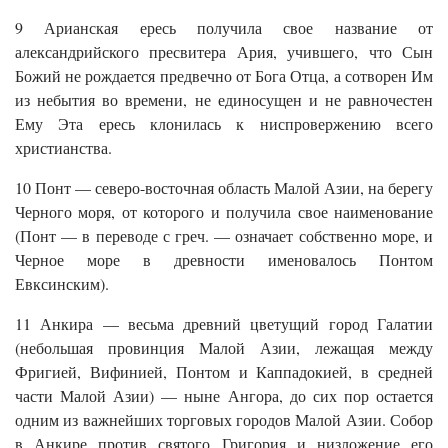
9 Арианская ересь получила свое название от
александрийского пресвитера Ария, учившего, что Сын
Божий не рождается предвечно от Бога Отца, а сотворен Им
из небытия во времени, не единосущен и не равночестен
Ему Эта ересь клонилась к ниспровержению всего
христианства.
10 Понт — северо-восточная область Малой Азии, на берегу
Черного моря, от которого и получила свое наименование
(Понт — в переводе с греч. — означает собственно море, и
Черное море в древности именовалось Понтом
Евксинским).
11 Анкира — весьма древний цветущий город Галатии
(небольшая провинция Малой Азии, лежащая между
Фригией, Вифинией, Понтом и Каппадокией, в средней
части Малой Азии) — ныне Ангора, до сих пор остается
одним из важнейших торговых городов Малой Азии. Собор
в Анкире против святого Григория и низложение его