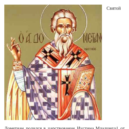
Святой
Дометиан родился в царствование Иустина Младшего1 от