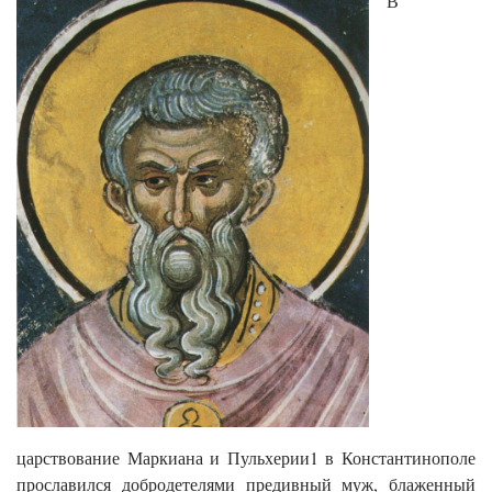
В
царствование Маркиана и Пульхерии1 в Константинополе
прославился добродетелями предивный муж, блаженный