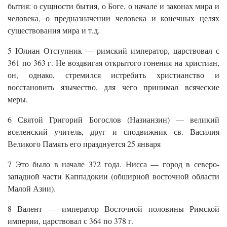
бытия: о сущности бытия, о Боге, о начале и законах мира и
человека, о предназначении человека и конечных целях
существования мира и т.д.
5 Юлиан Отступник — римский император, царствовал с
361 по 363 г. Не воздвигая открытого гонения на христиан,
он, однако, стремился истребить христианство и
восстановить язычество, для чего принимал всяческие
меры.
6 Святой Григорий Богослов (Назианзин) — великий
вселенский учитель, друг и сподвижник св. Василия
Великого Память его празднуется 25 января
7 Это было в начале 372 года. Нисса — город в северо-
западной части Каппадокии (обширной восточной области
Малой Азии).
8 Валент — император Восточной половины Римской
империи, царствовал с 364 по 378 г.