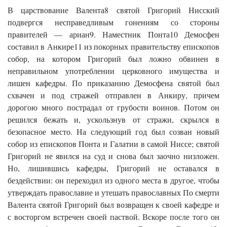
В царствование Валента8 святой Григорий Нисский
подвергся несправедливым гонениям со стороны
правителей — ариан9. Наместник Понта10 Демосфен
составил в Анкире11 из покорных правительству епископов
собор, на котором Григорий был ложно обвинен в
неправильном употреблении церковного имущества и
лишен кафедры. По приказанию Демосфена святой был
схвачен и под стражей отправлен в Анкиру, причем
дорогою много пострадал от грубости воинов. Потом он
решился бежать и, ускользнув от стражи, скрылся в
безопасное место. На следующий год был созван новый
собор из епископов Понта и Галатии в самой Ниссе; святой
Григорий не явился на суд и снова был заочно низложен.
Но, лишившись кафедры, Григорий не оставался в
бездействии: он переходил из одного места в другое, чтобы
утверждать православие и утешать православных По смерти
Валента святой Григорий был возвращен к своей кафедре и
с восторгом встречен своей паствой. Вскоре после того он