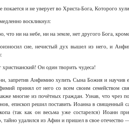
 покается и не уверует во Христа-Бога, Которого хулил
едленно воскликнул:
, что ни на небе, ни на земле, нет другого Бога, кром
оизносил сие, нечистый дух вышел из него, и Анфи
:
 христианский! Он один творить чудеса!
н, запретив Анфимию хулить Сына Божия и научив его
имий принял от него со всем своим семейством свя
также многие из почётных граждан. Узнав, что чрез 
нов, епископ решил поставить Иоанна в священный са
копа (так как он весьма уже состарелся) Иоанн п
о, тайно удалился из Афин и пришел в свое отечество