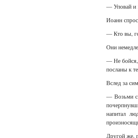
— Уповай и 
Иоанн спрос
— Кто вы, г
Они немедле
— Не бойся,
посланы к т
Вслед за си
— Возьми се
почерпнувш
напитал лю
произносящи
Другой же, 