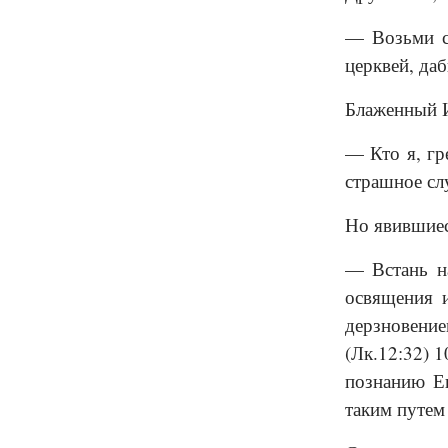
— Возьми си
церквей, да
Блаженный И
— Кто я, гр
страшное сл
Но явившиес
— Встань на
освящения 
дерзновение
(Лк.12:32) 
познанию Ег
таким путем