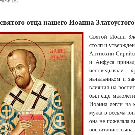
тали:
182
святого отца нашего Иоанна Златоустого
Святой Иоанн Зла
столп и утвержден
Антиохии Сирийско
и Анфуса принад
исповедывали 
начальником и за
влияния на воспит
был еще малолетн
Иоанна легли на 
мужа в весьма юно
она не пожелала в
воспитанию сына.