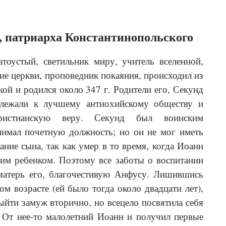
, патриарха Константинопольского
тоустый, светильник миру, учитель вселенной,
ие церкви, проповедник покаяния, происходил из
й и родился около 347 г. Роди­тели его, Секунд
лежали к лучшему антиохийскому обществу и
христианскую веру. Секунд был воинским
нимал почетную должность; но он не мог иметь
ание сына, так как умер в то время, когда Иоанн
им ребенком. Поэтому все заботы о воспитании
матерь его, благочестивую Анфусу. Лишившись
м возрасте (ей было тогда около двадцати лет),
ыйти замуж вторично, но всецело посвятила себя
 От нее-то малолетний Иоанн и получил первые