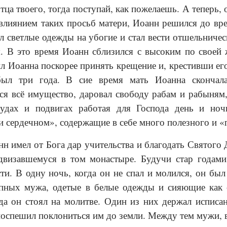
отца твоего, тогда поступай, как пожелаешь. А теперь,
влиянием таких просьб ма­тери, Иоанн решился до вре
л светлые одежды на убогие и стал вести отшельниче
. В это время Иоанн сбли­зился с высоким по своей
л Иоанна поскорее принять крещение и, крестивши ег
ыл три года. В сие время мать Иоанна скончала
 всё имущество, даровал свободу рабам и рабыням, 
удах и подвигах работая для Господа день и ночь
 сердечном», содержащие в себе много полезного и 
н имел от Бога дар учительства и благодать Святого
двизавшемуся в том монастыре. Будучи стар годами
ти. В одну ночь, когда он не спал и молился, он бы
епных мужа, одетые в белые одежды и сияющие как 
да он стоял на молитве. Один из них держал исписа
поспешил поклониться им до земли. Между тем мужи, вз