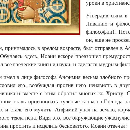
уроки в христианс
Утвердив сына в 
Ливанию и филос
философии1. Пото
он, еще не просв
и, принималось в зрелом возрасте, был отправлен в 
Обучаясь здесь, Иоанн вскоре превзошел премудрост
ил все греческие книги и науки, и сделался мудрым ф
 имел в лице философа Анфимия весьма злобного про
словил его, возбуждая против него ненависть в др
ивника и вместе с этим обратил многих ко Христу. 
нном сталь произносить хульные слова на Господа на
х и сталь его мучить. Анфимий упал на землю, корч
орого текла пена. Видя это, все окружающие ужаснулис
нна простить и исцелить бесноватого. Иоанн отвечал: