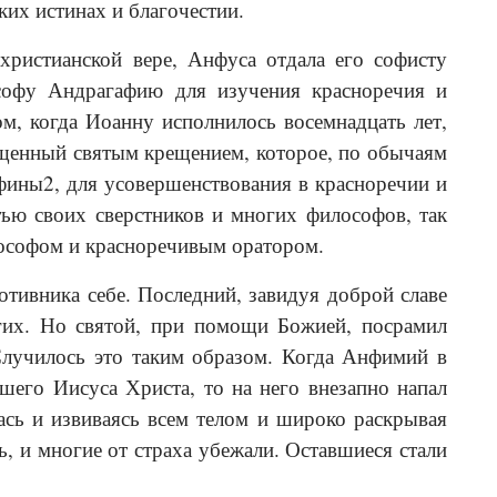
ких истинах и благочестии.
христианской вере, Анфуса отдала его софисту
офу Андрагафию для изучения красноречия и
м, когда Иоанну исполнилось восемнадцать лет,
ещенный святым крещением, которое, по обычаям
Афины2, для усовершенствования в красноречии и
ью своих сверстников и многих философов, так
илософом и красноречивым оратором.
тивника себе. Последний, завидуя доброй славе
угих. Но святой, при помощи Божией, посрамил
Случилось это таким образом. Когда Анфимий в
шего Иисуса Христа, то на него внезапно напал
ась и извиваясь всем телом и широко раскрывая
ь, и многие от страха убежали. Оставшиеся стали