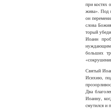
при костях 
жива». Под 
он перемени
слова Божия
торый убеди
Иоанн проб
нуждающимся
больших тр
«сокрушении
Святый Иоан
Исихию, по
прозорливос
Два благол
Иоанну, ког
смутился и 