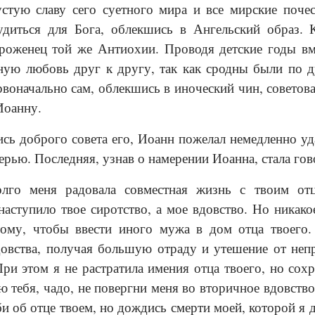
стую славу сего суетного мира и все мирские поч
удиться для Бога, облекшись в Ангельский образ. 
роженец той же Антиохии. Проводя детские годы вме
ную любовь друг к другу, так как сродны были по д
рвоначально сам, облекшись в иноческий чин, советов
Иоанну.
ь доброго совета его, Иоанн пожелал немедленно уда
ерью. Последняя, узнав о намерении Иоанна, стала гов
олго меня радовала совместная жизнь с твоим от
насту­пило твое сиротство, а мое вдовство. Но никак
тому, чтобы ввести иного мужа в дом отца твоего
довства, получая большую отраду и утешение от непр
При этом я не растратила имения отца твоего, но сох
ю тебя, чадо, не повергни меня во вторичное вдов­ст
би об отце твоем, но дождись смерти моей, которой я