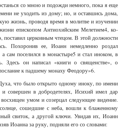
 останься со мною и подожди немного, пока я еще
мени не уходить из дому; но, и оставшись дома,
скую жизнь, проводя время в молитве и изучении
 жизни епископом Антиохийским Мелетием4, ко­
о, поставил церковным чтецом. В этой должности
сь. Похоронив ее, Иоанн немедленно роздал
а сам поселился в монастыре5 и стал иноком, в
. Здесь он написал «книги о священстве», о
«послание к падшему монаху Феодору»6.
 Духа, что было открыто одному иноку, по имени
 и совершен в добродетелях, Исихий имел дар
л восхищен умом и созерцал следующее видение.
солнце, сошедшие с неба, вошли к блаженному
нный свиток, а другой ключи. Увидав их, Иоанн
яв Иоанна за руку, подняли его со словами: