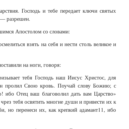
рствия. Господь и тебе передает ключи святых
ь — разрешен.
шимся Апостолом со словами:
мелиться взять на себя и нести столь великое и
оставили на ноги, говоря:
ризывает тебя Господь наш Иисус Христос, для
Он пролил Свою кровь. Поучай слову Божию; с
о! ибо Отец ваш благоволил дать вам Царство»
 чрез тебя освятить многие души и привести их к
и, но перенеси их, как крепкий адамант11, ибо