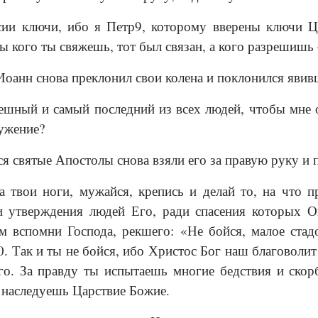
и ключи, ибо я Петр9, которому вверены ключи Ца
бы кого ты свяжешь, тот был связан, а кого разрешиш
оанн снова преклонил свои колена и поклонился явив
ешный и самый последний из всех людей, чтобы мне ос
ужение?
я святые Апостолы снова взяли его за правую руку и п
 твои ноги, мужайся, крепись и делай то, на что п
и утверждения людей Его, ради спасения которых 
м вспомни Господа, рекшего: «Не бойся, малое стад
10. Так и ты не бойся, ибо Христос Бог наш благоволит
о. За правду ты испытаешь многие бедствия и скорб
 наследуешь Царствие Божие.