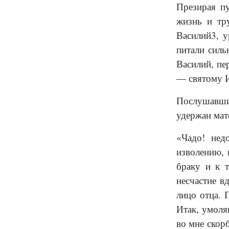
Презирая пу
жизнь и тр
Василий3, у
питали силь
Василий, пе
— святому 
Послушавшис
удержан мат
«Чадо! нед
изволению, 
браку и к 
несчастие в
лицо отца. 
Итак, умоля
во мне скор