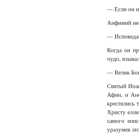
— Если он не
Анфимий нем
— Исповедаю
Когда он пр
чудо, взывал
— Велик Бог
Святый Иоан
Афин, и Анф
крестились 
Христу елли
самого епис
уразумев эт