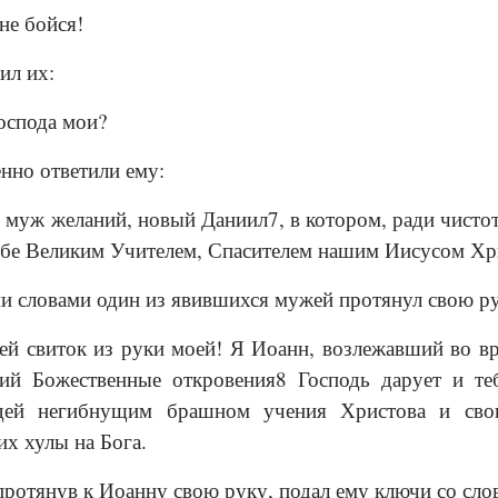
не бойся!
ил их:
оспода мои?
нно ответили ему:
 муж желаний, новый Даниил7, в котором, ради чисто
ебе Великим Учителем, Спасителем нашим Иисусом Хр
ми словами один из явившихся мужей протянул свою ру
й свиток из руки моей! Я Иоанн, возлежавший во вр
ий Божественные откровения8 Господь дарует и те
дей негибнущим брашном учения Христова и своим
х хулы на Бога.
протянув к Иоанну свою руку, подал ему ключи со сло