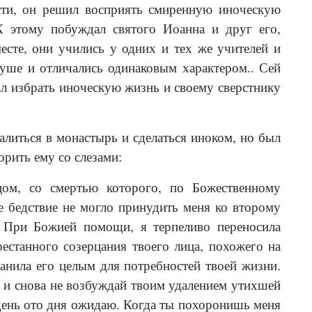
ести, он решил восприять смиренную иноческую
К этому побуждал святого Иоанна и друг его,
сте, они учились у одних и тех же учителей и
уше и отличались одинаковым характером.. Сей
ал избрать иноческую жизнь и своему сверстнику
литься в монастырь и сделаться иноком, но был
орить ему со слезами:
цом, со смертью которого, по Божественному
ое бедствие не могло принудить меня ко второму
. При Божией помощи, я терпеливо переносила
естанного созерцания твоего лица, похожего на
ранила его целым для потребностей твоей жизни.
во и снова не возбуждай твоим удалением утихшей
 день ото дня ожидаю. Когда ты похоронишь меня