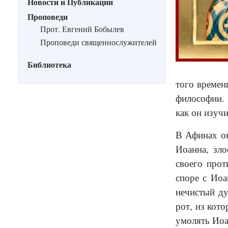
Новости и Публикации
Проповеди
Прот. Евгений Бобылев
Проповеди священнослужителей
Библиотека
того времен
философии. 
как он изуч
В Афинах он
Иоанна, зло
своего прот
споре с Иоа
нечистый ду
рот, из кот
умолять Иоа