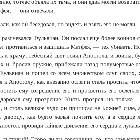
дню, тотчас объяла их тьма, и они едва могли возврати
фея, — они отвечали:
и, как он беседовал, но видеть и взять его не могли.
 разгневался Фульвиан. Он послал еще более воинов 
дет противиться и защищать Матфея, — тех убивать. Но
сь к храму, небесный свет осиял Апостола, и воины, б
ах и, бросив оружие, прибежали назад полумертвые о
Фульвиан и пошел со всем множеством слуг своих, ж
я к Апостолу, как внезапно ослеп и сталь просить, что
остить ему согрешение его и просветить его ослепле
 даровал ему прозрение. Князь прозрел, но только 
о, и столь великое чудо он приписал не Божией силе,
му дворцу, как будто желая почтить его, а в сердце
Апостол, провидя тайные движения его сердца и лукавы
льстивый! Скоро ли ты совершишь то, что замыслил с