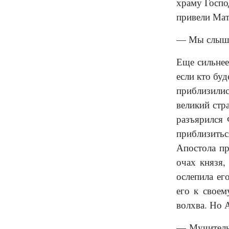
храму Госпо
привели Мат
— Мы слышал
Еще сильнее
если кто бу
прибли­зили
великий стр
разъярился 
приблизитьс
Апостола пр
очах князя,
ослепила ег
его к сво­е
волхва. Но 
— Мучитель 