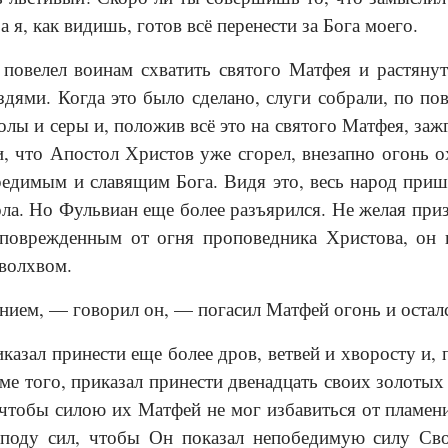
 а я, как видишь, готов всё перенести за Бога моего.
 повелел воинам схватить святого Матфея и рас­тяну
здями. Когда это было сделано, слуги собрали, по по
олы и серы и, положив всё это на святого Матфея, заж
и, что Апостол Христов уже сгорел, внезапно огонь о
едимым и славящим Бога. Видя это, весь народ прише
ла. Но Фульвиан еще более разъярился. Не желая пр
оврежденным от огня проповедника Христова, он в
 волхвом.
ием, — говорил он, — погасил Матфей огонь и осталс
иказал принести еще более дров, ветвей и хворосту и,
ме того, приказал принести двенадцать своих золотых
чтобы силою их Матфей не мог избавиться от пламени
­поду сил, чтобы Он показал непобедимую силу Св