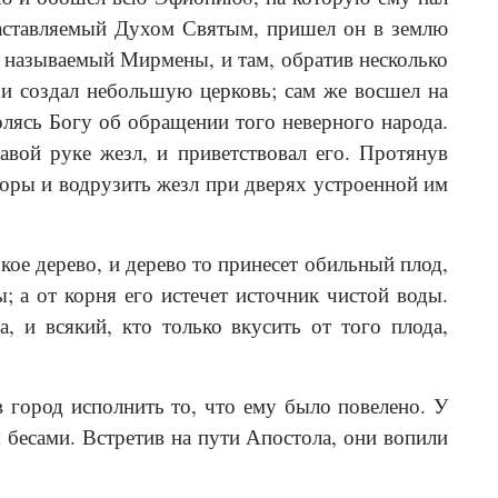
 наставляемый Духом Святым, пришел он в землю
 называемый Мирмены, и там, обратив несколько
и создал небольшую цер­ковь; сам же восшел на
олясь Богу об обращении того неверного народа.
вой руке жезл, и приветствовал его. Протянув
 горы и водрузить жезл при дверях устроенной им
ое дерево, и дерево то принесет обильный плод,
; а от корня его истечет источник чистой воды.
 и всякий, кто только вкусить от того плода,
 город исполнить то, что ему было повелено. У
 бесами. Встретив на пути Апостола, они вопили