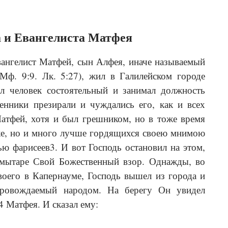
а и Евангелиста Матфея
ангелист Матфей, сын Алфея, иначе называемый
Мф. 9:9. Лк. 5:27), жил в Галилейском городе
л человек состоятельный и занимал должность
енники презирали и чуждались его, как и всех
атфей, хотя и был грешником, но в тоже время
же, но и много лучше гордя­щихся своею мнимою
ю фарисеев3. И вот Господь остановил на этом,
 мытаре Свой Божественный взор. Однажды, во
оего в Капернауме, Господь вышел из города и
ровождаемый народом. На берегу Он увидел
 Матфея. И сказал ему: