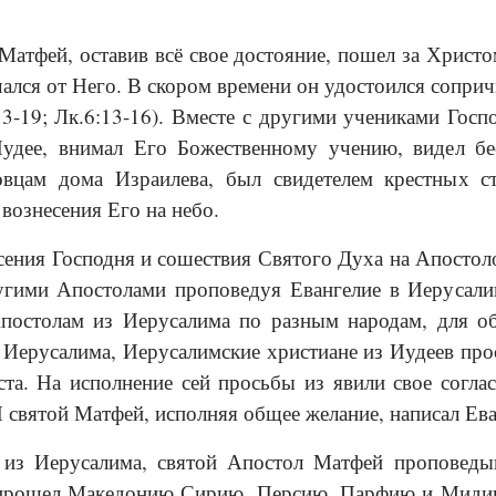
 Матфей, оставив всё свое достояние, пошел за Христом
чался от Него. В скором времени он удостоился сопри
13-19; Лк.6:13-16). Вместе с другими уче­никами Го
Иудее, внимал Его Божественному учению, видел бе
вцам дома Израилева, был свидетелем крестных ст
 вознесения Его на небо.
сения Господня и сошествия Святого Духа на Апостоло
угими Апостолами проповедуя Евангелие в Иерусалим
Апостолам из Иерусалима по разным народам, для о
 Иерусалима, Иерусалимские христиане из Иудеев прос
та. На исполнение сей просьбы из явили свое согла
 святой Матфей, исполняя общее желание, написал Ева
из Иерусалима, святой Апостол Матфей проповедыв
 прошел Македонию Сирию, Персию, Парфию и Мидию