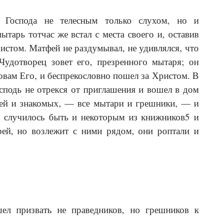
 Господа не телесным только слухом, но и
тарь тотчас же встал с места своего и, оставив
ристом. Матфей не раздумывал, не удивлялся, что
Чудотворец зовет его, презренного мытаря; он
овам Его, и беспрекословно пошел за Христом. В
сподь не отрекся от приглашения и вошел в дом
зей и знакомых, — все мытари и грешники, — и
е случилось быть и некоторым из книжников5 и
рей, но возлежит с ними рядом, они роптали и
 при­звать не праведников, но грешников к