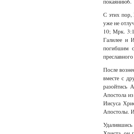
покаянию6.
С этих пор,
уже не отлу
10; Мрк. 3:
Галилее и 
погибшим о
преславного
После возне
вместе с др
разойтись 
Апостола из
Иисуса Хрис
Апостолы. И
Удалившись 
Христа, он