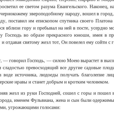
росветил ее светом разума Евангельского. Наконец,
 чернокожему звероподобному народу, вошел в город,
ду, поставил им епископом спутника своего Платона 
я вблизи гору и пребывал на ней в посте, усердно м
у Господь во образе прекрасного юноши, имея в пра
 и отдавая святому жезл тот, Он повелел ему сойти с
, — говорил Господь, — силою Моею вырастет в высок
и сладостью превосходящий все другие садовые плоды
воде источника, людоеды получать благолепие лица,
верские нравы и станет добрым и кротким человеком.
няв жезл из руки Господней, сошел с горы и пошел в
города, именем Фульвиана, жена и сын были одержимы
ими, угрожающими голосами: