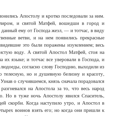
лонились Апостолу и кротко последовали за ним.
 клиром, и святой Матфей, вошедши в город и
 данный ему от Господа жезл, — и тотчас, в виду
твенные ветви, и на нем появились прекрасные
е видевшие это были поражены изумлением; весь
истую воду. А святой Апостол Матфей, стоя на
их языке; и тотчас все уверовали в Господа, и
 людоеды, согласно слову Господню, выходили из
о телесную, но и душевную белизну и красоту,
 Узнав о случившемся, князь сначала порадовался
разгневался на Апостола за то, что весь народ
го. Но в туже ночь Апостолу явился Спаситель,
ей скорби. Когда наступило утро, и Апостол в
етырех воинов взять его; но когда они пришли к