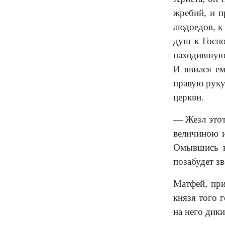
жребий, и п
людоедов, к
душ к Госпо
находившуюс
И явился ем
правую руку
церкви.
— Жезл этот
вели­чиною 
Омывшись в 
позабудет з
Матфей, при
князя того 
на него дик