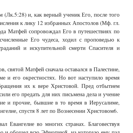
 (Лк.5:28) и, как верный ученик Его, после того
числения к лику 12 избранных Апостолов (Мф. гл.
спода Матфей сопровождал Его в путешествиях по
счисленные Его чудеса, ходил с проповедью к
раданий и искупи­тельной смерти Спасителя и
в, святой Матфей сначала оставался в Палестине,
е и его окрестностях. Но вот наступило время
бращения их к вере Христовой. Пред отбытием
или его предать для них письмена дела и учение
сие и прочие, бывшие в то время в Иерусалиме,
нгелие, спустя 8 лет по Вознесении Христовом6.
ал Евангелие во многих странах. Благовествуя
 и обошел всю Эфиопию8, на которую ему пал