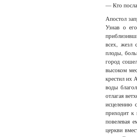
— Кто посла
Апостол зап
Узнав о ег
приблизивши
всех, жезл 
плоды, боль
город сошел
высоком мес
крестил их 
воды благол
отлагая вет
исцелению с
приходит к 
повелевая е
церкви вмес