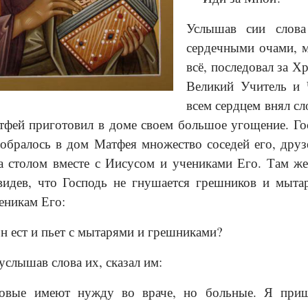
Услышав сии слова
сердечными очами, мы
всё, последовал за Х
Великий Учитель и 
всем сердцем внял сл
тфей приготовил в доме своем большое угощение. Го
обралось в дом Матфея множество соседей его, дру
а столом вместе с Иисусом и учениками Его. Там ж
видев, что Господь не гнушается грешников и мыта
еникам Его:
н ест и пьет с мытарями и грешниками?
услышав слова их, сказал им:
вые имеют нужду во враче, но больные. Я пришел