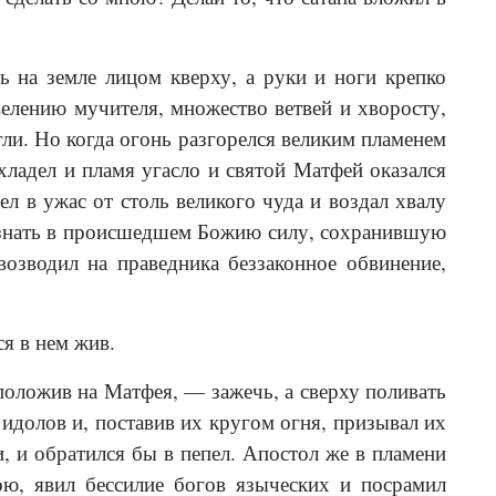
ть на земле лицом кверху, а руки и ноги крепко
велению мучителя, множество ветвей и хворосту,
гли. Но когда огонь разгорелся великим пламенем
хладел и пламя угасло и святой Матфей оказался
л в ужас от столь великого чуда и воздал хвалу
изнать в происшедшем Божию силу, сохранившую
озводил на праведника беззаконное обвинение,
я в нем жив.
 положив на Матфея, — зажечь, а сверху поливать
 идолов и, поставив их кругом огня, призывал их
, и обратился бы в пепел. Апостол же в пламени
ою, явил бессилие богов языческих и посрамил