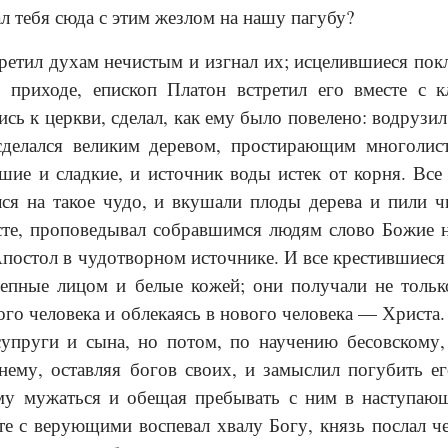
л тебя сюда с этим жезлом на нашу пагубу?
ретил духам нечистым и изгнал их; исцелившиеся пок
о приходе, епископ Платон встретил его вместе с
сь к церкви, сделал, как ему было повелено: водрузил
сделался великим деревом, простирающим многолис
шие и сладкие, и источ­ник воды истек от корня. Вс
ся на такое чудо, и вкушали плоды дерева и пили ч
те, проповедывал собравшимся людям слово Божие на 
Апостол в чудотворном источнике. И все крестившиеся
епные лицом и белые кожей; они получали не тольк
хого человека и облекаясь в нового человека — Христа.
упруги и сына, но потом, по научению бесовскому, 
нему, оставляя богов своих, и замыслил погубить е
му мужаться и обещая пребывать с ним в наступающ
те с верующими воспевал хвалу Богу, князь послал ч