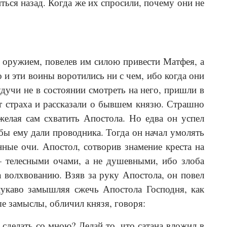
ться назад. Когда же их спросили, почему они не
с оружием, повелев им силою привести Матфея, а
 и эти воины воротились ни с чем, ибо когда они
удучи не в состоянии смотреть на него, пришли в
т страха и рассказали о бывшем князю. Страшно
елая сам схва­тить Апостола. Но едва он успел
бы ему дали провод­ника. Тогда он начал умолять
нные очи. Апостол, сотворив знамение креста на
— телесными очами, а не душевными, ибо злоба
 а волхвованию. Взяв за руку Апостола, он повел
 лукаво замышляя сжечь Апостола Господня, как
е замыслы, обличил князя, говоря:
делать со мною? Делай то, что сатана вложил в