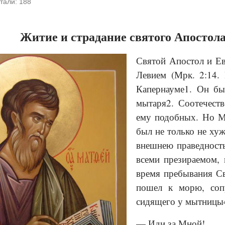
тали:
188
Житие и страдание святого Апостол
Святой Апостол и Ев
Левием (Мрк. 2:14. 
Капернауме1. Он бы
мытаря2. Соотечеств
ему подобных. Но М
был не только не ху
внешнею праведность
всеми презираемом,
время пребывания Св
пошел к морю, соп
сидящего у мытницы4
— Иди за Мной!