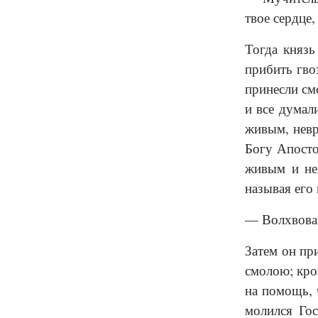
твое сердце,
Тогда князь
прибить гво
принесли см
и все думал
живым, невр
Богу Апосто
живым и неп
называя его
— Волхвован
Затем он пр
смолою; кро
на помощь, 
молился Гос