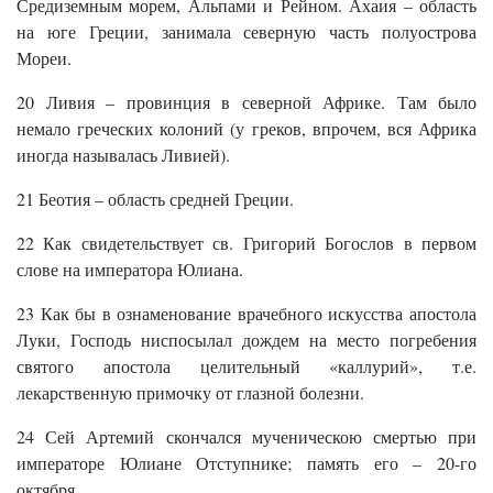
Средиземным морем, Альпами и Рейном. Ахаия – область
на юге Греции, занимала северную часть полуострова
Мореи.
20 Ливия – провинция в северной Африке. Там было
немало греческих колоний (у греков, впрочем, вся Африка
иногда называлась Ливией).
21 Беотия – область средней Греции.
22 Как свидетельствует св. Григорий Богослов в первом
слове на императора Юлиана.
23 Как бы в ознаменование врачебного искусства апостола
Луки, Господь ниспосылал дождем на место погребения
святого апостола целительный «каллурий», т.е.
лекарственную примочку от глазной болезни.
24 Сей Артемий скончался мученическою смертью при
императоре Юлиане Отступнике; память его – 20-го
октября.