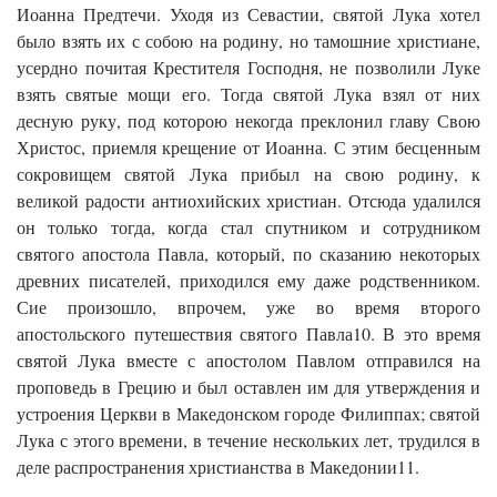
Иоанна Предтечи. Уходя из Севастии, святой Лука хотел
было взять их с собою на родину, но тамошние христиане,
усердно почитая Крестителя Господня, не позволили Луке
взять святые мощи его. Тогда святой Лука взял от них
десную руку, под которою некогда преклонил главу Свою
Христос, приемля крещение от Иоанна. С этим бесценным
сокровищем святой Лука прибыл на свою родину, к
великой радости антиохийских христиан. Отсюда удалился
он только тогда, когда стал спутником и сотрудником
святого апостола Павла, который, по сказанию некоторых
древних писателей, приходился ему даже родственником.
Сие произошло, впрочем, уже во время второго
апостольского путешествия святого Павла10. В это время
святой Лука вместе с апостолом Павлом отправился на
проповедь в Грецию и был оставлен им для утверждения и
устроения Церкви в Македонском городе Филиппах; святой
Лука с этого времени, в течение нескольких лет, трудился в
деле распространения христианства в Македонии11.