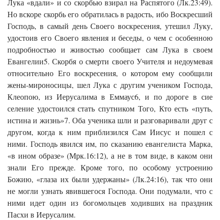
Лука «вдали» и со скорбью взирал на Распятого (Лк.23:49).
Но вскоре скорбь его обратилась в радость, ибо Воскресший
Господь, в самый день Своего воскресения, утешил Луку,
удостоив его Своего явления и беседы, о чем с особенною
подробностью и живостью сообщает сам Лука в своем
Евангелии5. Скорбя о смерти своего Учителя и недоумевая
относительно Его воскресения, о котором ему сообщили
жены-мироносицы, шел Лука с другим учеником Господа,
Клеопою, из Иерусалима в Еммаус6, и по дороге в сие
селение удостоился стать спутником Того, Кто есть «путь,
истина и жизнь»7. Оба ученика шли и разговаривали друг с
другом, когда к ним приблизился Сам Иисус и пошел с
ними. Господь явился им, по сказанию евангелиста Марка,
«в ином образе» (Мрк.16:12), а не в том виде, в каком они
знали Его прежде. Кроме того, по особому устроению
Божию, «глаза их были удержаны» (Лк.24:16), так что они
не могли узнать явившегося Господа. Они подумали, что с
ними идет один из богомольцев ходивших на праздник
Пасхи в Иерусалим.