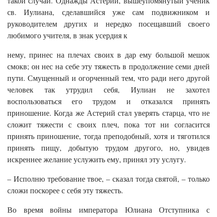
такой случай. Однажды Астерий, вышеупомянутый ученик
св. Иулиана, сделавшийся уже сам подвижником и
руководителем других и нередко посещавший своего
любимого учителя, в знак усердия к
нему, принес на плечах своих в дар ему большой мешок
смокв; он нес на себе эту тяжесть в продолжение семи дней
пути. Смущенный и огорченный тем, что ради него другой
человек так утрудил себя, Иулиан не захотел
воспользоваться его трудом и отказался принять
приношение. Когда же Астерий стал уверять старца, что не
сложит тяжести с своих плеч, пока тот ни согласится
принять приношение, тогда преподобный, хотя и тяготился
принять пищу, добытую трудом другого, но, увидев
искреннее желание услужить ему, принял эту услугу.
– Исполню требование твое, – сказал тогда святой, – только
сложи поскорее с себя эту тяжесть.
Во время войны императора Юлиана Отступника с