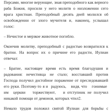
Персами, многие верующие, зная преподобного как верного
раба Божия, просили у него молитв о низложении сего
врага христиан. Преподобный десять дней молился об
освобождении от злого мучителя и, наконец, услышал
голос:
– Нечистое и мерзкое животное погибло.
Окончив молитву, преподобный с радостью возвратился к
братии. На вопрос их о причине его радости, Иулиан
отвечал:
– Братие, настоящее время есть время благодушия и
радования: нечестивца не стало; восставший против
Господа получил достойное поражение от преследовавшей
его руки. Поэтому-то я и радуюсь, видя, что гонимые
им церкви торжествуют, и отступник не получил
никакой помощи от демонов, которых чтил2.
Немало трудов положил святой Иулиан для борьбы с