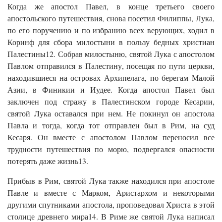
Когда же апостол Павел, в конце третьего своего
апостольского путешествия, снова посетил Филиппы, Лука,
по его поручению и по избранию всех верующих, ходил в
Коринф для сбора милостыни в пользу бедных христиан
Палестины12. Собрав милостыню, святой Лука с апостолом
Павлом отправился в Палестину, посещая по пути церкви,
находившиеся на островах Архипелага, по берегам Малой
Азии, в Финикии и Иудее. Когда апостол Павел был
заключен под стражу в Палестинском городе Кесарии,
святой Лука оставался при нем. Не покинул он апостола
Павла и тогда, когда тот отправлен был в Рим, на суд
Кесаря. Он вместе с апостолом Павлом переносил все
трудности путешествия по морю, подвергался опасности
потерять даже жизнь13.
Прибыв в Рим, святой Лука также находился при апостоле
Павле и вместе с Марком, Аристархом и некоторыми
другими спутниками апостола, проповедовал Христа в этой
столице древнего мира14. В Риме же святой Лука написал