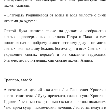
иконы, сказала:
– Благодать Родившегося от Меня и Моя милость с сими
иконами да будут27.
Святой Лука написал также на досках и изображения
святых первоверховных апостолов Петра и Павла и сим
положил начало доброму и досточестному делу – писанию
святых икон во славу Божию, Богоматери и всех Святых, на
украшение святых церквей и на спасение верующих,
благочестно почитающих сии святые иконы. Аминь.
Тропарь, глас 5:
Апостольских деяний сказателя / и Евангелия Христова
светла списателя, / Луку препетаго, славна суща Христове
Церкви, / песньми священными святаго апостола похвалим,
/ яко врача суща, человеческия немощи, / естества недуги и