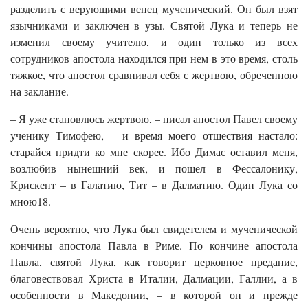
разделить с верующими венец мученический. Он был взят
язычниками и заключен в узы. Святой Лука и теперь не
изменил своему учителю, и один только из всех
сотрудников апостола находился при нем в это время, столь
тяжкое, что апостол сравнивал себя с жертвою, обреченною
на заклание.
– Я уже становлюсь жертвою, – писал апостол Павел своему
ученику Тимофею, – и время моего отшествия настало:
старайся придти ко мне скорее. Ибо Димас оставил меня,
возлюбив нынешний век, и пошел в Фессалонику,
Крискент – в Галатию, Тит – в Далматию. Один Лука со
мною18.
Очень вероятно, что Лука был свидетелем и мученической
кончины апостола Павла в Риме. По кончине апостола
Павла, святой Лука, как говорит церковное предание,
благовествовал Христа в Италии, Далмации, Галлии, а в
особенности в Македонии, – в которой он и прежде