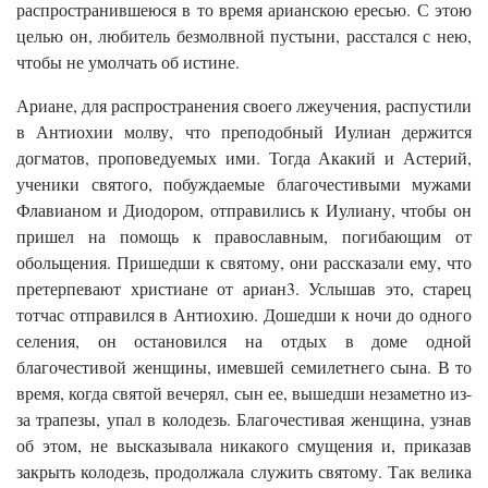
распространившеюся в то время арианскою ересью. С этою
целью он, любитель безмолвной пустыни, расстался с нею,
чтобы не умолчать об истине.
Ариане, для распространения своего лжеучения, распустили
в Антиохии молву, что преподобный Иулиан держится
догматов, проповедуемых ими. Тогда Акакий и Астерий,
ученики святого, побуждаемые благочестивыми мужами
Флавианом и Диодором, отправились к Иулиану, чтобы он
пришел на помощь к православным, погибающим от
обольщения. Пришедши к святому, они рассказали ему, что
претерпевают христиане от ариан3. Услышав это, старец
тотчас отправился в Антиохию. Дошедши к ночи до одного
селения, он остановился на отдых в доме одной
благочестивой женщины, имевшей семилетнего сына. В то
время, когда святой вечерял, сын ее, вышедши незаметно из-
за трапезы, упал в колодезь. Благочестивая женщина, узнав
об этом, не высказывала никакого смущения и, приказав
закрыть колодезь, продолжала служить святому. Так велика