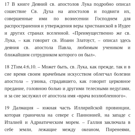
17 В книге Деяний св. апостолов Лука подробно описал
сошествие Св. Духа на апостолов и подвиги их,
совершенные ими по вознесении Господнем для
распространения и утверждения веры христианской в Иудее
и других странах вселенной. «Преимущественно же св.
Лука, – как говорит св. Иоанн Златоуст, – описал здесь
деяния св. апостола Павла, любимым учеником и
ближайшим сотрудником которого он был».
18 2Тим.4:6,10. – Может быть, св. Лука, как прежде, так и в
сие время своим врачебным искусством облегчал болезни
апостола – узника, страдавшего, как говорит церковное
предание, головною болью и другими телесными недугами,
и за сие заслужил от апостола имя «врача возлюбленного».
19 Далмация – южная часть Иллирийской провинции,
которая граничила на севере с Паннонией, на западе с
Италией и Адриатическим морем. – Галлия заключала в
себе земли, лежащие между океаном, Пиренеями,