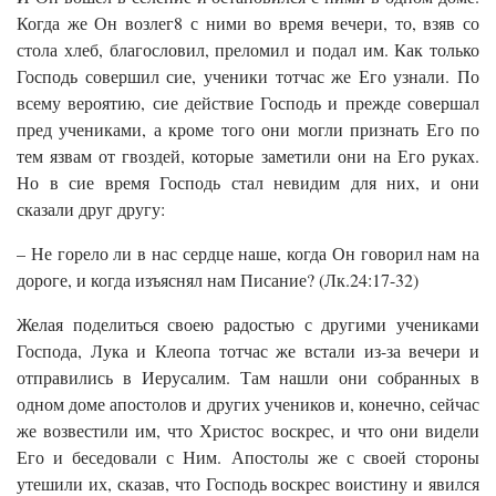
Когда же Он возлег8 с ними во время вечери, то, взяв со
стола хлеб, благословил, преломил и подал им. Как только
Господь совершил сие, ученики тотчас же Его узнали. По
всему вероятию, сие действие Господь и прежде совершал
пред учениками, а кроме того они могли признать Его по
тем язвам от гвоздей, которые заметили они на Его руках.
Но в сие время Господь стал невидим для них, и они
сказали друг другу:
– Не горело ли в нас сердце наше, когда Он говорил нам на
дороге, и когда изъяснял нам Писание? (Лк.24:17-32)
Желая поделиться своею радостью с другими учениками
Господа, Лука и Клеопа тотчас же встали из-за вечери и
отправились в Иерусалим. Там нашли они собранных в
одном доме апостолов и других учеников и, конечно, сейчас
же возвестили им, что Христос воскрес, и что они видели
Его и беседовали с Ним. Апостолы же с своей стороны
утешили их, сказав, что Господь воскрес воистину и явился