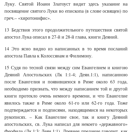
Луку. Святой Иоанн Златоуст видит здесь указание на
посвящение святого Луки во епископа (в слове освящен) по
греч.– «хиротонифис».
13 Бедствия этого продолжительного путешествия святой
апостол Лука описал в 27-й и 28-й глава, книги Деяний.
14 Это ясно видно из написанных в то время посланий
апостола Павла к Колоссянам и Филимону.
15 Судя по тесной связи между сим Евангелием и книгою
Деяний Апостольских (Лк 1:1-4; Деян.1:1), написанною
после Евангелия и появившеюся в Риме около 63 года,
необходимо признать, что между написанием той и другой
книги протекло очень немного времени, и что Евангелие
явилось также в Риме около 61-го или 62-го года. Тоже
подтверждается и подписями, находящимися на некоторых
рукописях. – Как Евангелие свое, так и книгу Деяний
апостольских, св. Лука написал для некоего «державного»
Феофила (Лк.1:3; Деян.1:1). Древнее предание говорит, как