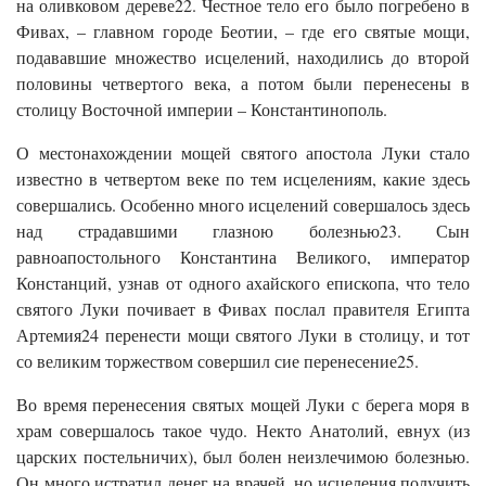
на оливковом дереве22. Честное тело его было погребено в
Фивах, – главном городе Беотии, – где его святые мощи,
подававшие множество исцелений, находились до второй
половины четвертого века, а потом были перенесены в
столицу Восточной империи – Константинополь.
О местонахождении мощей святого апостола Луки стало
известно в четвертом веке по тем исцелениям, какие здесь
совершались. Особенно много исцелений совершалось здесь
над страдавшими глазною болезнью23. Сын
равноапостольного Константина Великого, император
Констанций, узнав от одного ахайского епископа, что тело
святого Луки почивает в Фивах послал правителя Египта
Артемия24 перенести мощи святого Луки в столицу, и тот
со великим торжеством совершил сие перенесение25.
Во время перенесения святых мощей Луки с берега моря в
храм совершалось такое чудо. Некто Анатолий, евнух (из
царских постельничих), был болен неизлечимою болезнью.
Он много истратил денег на врачей, но исцеления получить