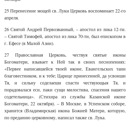
25 Перенесение мощей св. Луки Церковь воспоминает 22-го
апреля.
26 Святой Андрей Первозванный, – апостол из лика 12-ти.
– Святой Тимофей, апостол из лика 70-ти, был епископом в
г. Ефесе (в Малой Азии).
27 Православная Церковь, чествуя святые иконы
Богоматери, взывает к Ней так в своих песнопениях:
«Первее написавшейся твоей иконе, Евангельских таин
благовестником, и к тебе; Царице принесенней, да усвоиши
Тя, и сильну соделаеши спасти чествующыя Тя, и
порадовалася еси, паки сущи милостива, спасения нашего
содетельница». (Стихира из службы Казанской иконе
Богоматери, 22 октября). – В Москве, в Успенском соборе,
хранится (Владимирская) икона Божией Матери, которую,
по преданию церковному, написал также св. Лука.