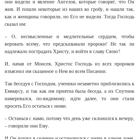
они видели и явление Ангелов, которые говорят, что Он
жив. И пошли некоторые из наших ко гробу, и нашли так,
как и женщины говорили, но Его не видели. Тогда Господь
сказал им:
– О, несмысленные и медлительные сердцем, чтобы
веровать всему, что предсказывали пророки! Не так ли
надлежало пострадать Христу, и войти в славу Свою?
И, начав от Моисея, Христос Господь из всех пророков
изъяснил им сказанное о Нем во всем Писании.
Так беседуя с Господом, ученики незаметно приблизились к
Еммаусу, и так как им приятна была беседа, а их Спутник
намеревался, по-видимому, идти далее, то они стали
просить Его остаться с ними.
– Останься с нами, потому что день уже склонился к вечеру,
– говорили они Ему.
И Он вошел в селение и остановился с ними в одном доме.