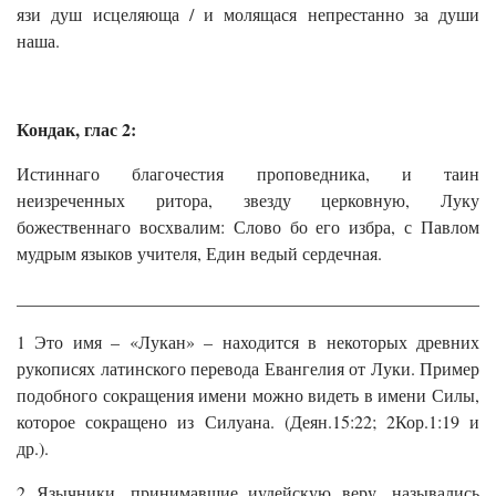
язи душ исцеляюща / и молящася непрестанно за души
наша.
Кондак, глас 2:
Истиннаго благочестия проповедника, и таин
неизреченных ритора, звезду церковную, Луку
божественнаго восхвалим: Слово бо его избра, с Павлом
мудрым языков учителя, Един ведый сердечная.
______________________________________________________
1 Это имя – «Лукан» – находится в некоторых древних
рукописях латинского перевода Евангелия от Луки. Пример
подобного сокращения имени можно видеть в имени Силы,
которое сокращено из Силуана. (Деян.15:22; 2Кор.1:19 и
др.).
2 Язычники, принимавшие иудейскую веру, назывались