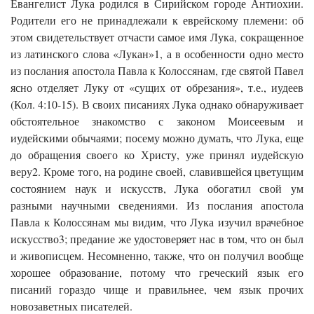
Евангелист Лука родился в Сирийском городе Антиохии.
Родители его не принадлежали к еврейскому племени: об
этом свидетельствует отчасти самое имя Лука, сокращенное
из латинского слова «Лукан»1, а в особенности одно место
из послания апостола Павла к Колоссянам, где святой Павел
ясно отделяет Луку от «сущих от обрезания», т.е., иудеев
(Кол. 4:10-15). В своих писаниях Лука однако обнаруживает
обстоятельное знакомство с законом Моисеевым и
иудейскими обычаями; посему можно думать, что Лука, еще
до обращения своего ко Христу, уже принял иудейскую
веру2. Кроме того, на родине своей, славившейся цветущим
состоянием наук и искусств, Лука обогатил свой ум
разными научными сведениями. Из послания апостола
Павла к Колоссянам мы видим, что Лука изучил врачебное
искусство3; предание же удостоверяет нас в том, что он был
и живописцем. Несомненно, также, что он получил вообще
хорошее образование, потому что греческий язык его
писаний гораздо чище и правильнее, чем язык прочих
новозаветных писателей.