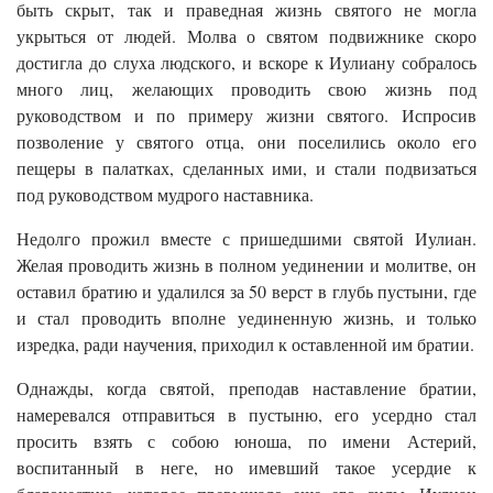
быть скрыт, так и праведная жизнь святого не могла
укрыться от людей. Молва о святом подвижнике скоро
достигла до слуха людского, и вскоре к Иулиану собралось
много лиц, желающих проводить свою жизнь под
руководством и по примеру жизни святого. Испросив
позволение у святого отца, они поселились около его
пещеры в палатках, сделанных ими, и стали подвизаться
под руководством мудрого наставника.
Недолго прожил вместе с пришедшими святой Иулиан.
Желая проводить жизнь в полном уединении и молитве, он
оставил братию и удалился за 50 верст в глубь пустыни, где
и стал проводить вполне уединенную жизнь, и только
изредка, ради научения, приходил к оставленной им братии.
Однажды, когда святой, преподав наставление братии,
намеревался отправиться в пустыню, его усердно стал
просить взять с собою юноша, по имени Астерий,
воспитанный в неге, но имевший такое усердие к