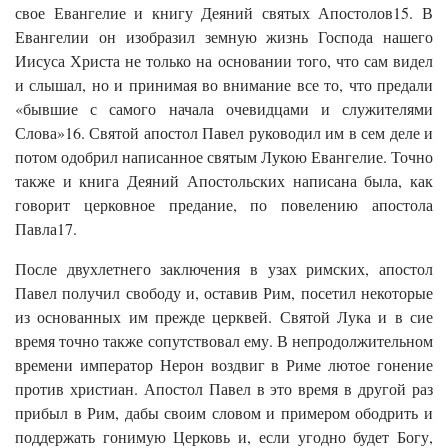
свое Евангелие и книгу Деяний святых Апостолов15. В
Евангелии он изобразил земную жизнь Господа нашего
Иисуса Христа не только на основании того, что сам видел
и слышал, но и принимая во внимание все то, что предали
«бывшие с самого начала очевидцами и служителями
Слова»16. Святой апостол Павел руководил им в сем деле и
потом одобрил написанное святым Лукою Евангелие. Точно
также и книга Деяний Апостольских написана была, как
говорит церковное предание, по повелению апостола
Павла17.
После двухлетнего заключения в узах римских, апостол
Павел получил свободу и, оставив Рим, посетил некоторые
из основанных им прежде церквей. Святой Лука и в сие
время точно также сопутствовал ему. В непродолжительном
времени император Нерон воздвиг в Риме лютое гонение
против христиан. Апостол Павел в это время в другой раз
прибыл в Рим, дабы своим словом и примером ободрить и
поддержать гонимую Церковь и, если угодно будет Богу,