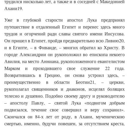
трудился нисколько лет, а также и в соседней с Македонией
Ахаии19.
Уже в глубокой старости апостол Лука предпринял
путешествие в отдаленный Египет и перенес здесь много
трудов и огорчений ради славы святого имени Иисусова.
Он пришел в Египет, пройдя предварительно всю Ливию20,
и в Египте, – в Фиваиде, – многих обратил ко Христу. В
городе Александрии он рукоположил во епископа некоего
Авилия, на место Анниана, рукоположенного евангелистом
Марком и проходившего свое служение 22 года.
Возвратившись в Грецию, он снова устроил здесь, –
преимущественно в области Беотии21, – церкви,
рукополагал священников и диаконов, исцелял болящих
телесно и душевно. Подобно своему другу и руководителю
– апостолу Павлу, – святой Лука «подвигом добрым
подвизался, течение свое совершил и веру сохранил».
Скончался он 84-х лет от роду, в Ахаии, мученическою
смертью, именно, будучи повешен, за отсутствием креста,