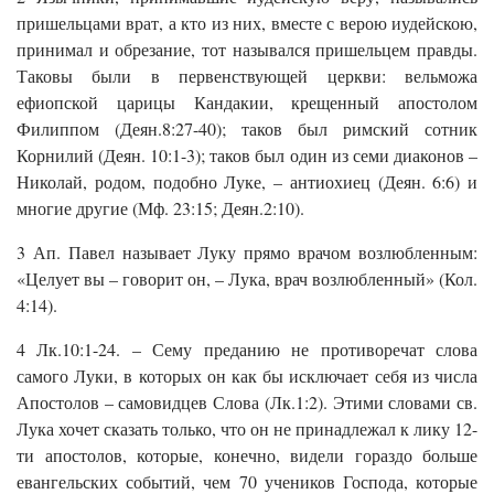
пришельцами врат, а кто из них, вместе с верою иудейскою,
принимал и обрезание, тот назывался пришельцем правды.
Таковы были в первенствующей церкви: вельможа
ефиопской царицы Кандакии, крещенный апостолом
Филиппом (Деян.8:27-40); таков был римский сотник
Корнилий (Деян. 10:1-3); таков был один из семи диаконов –
Николай, родом, подобно Луке, – антиохиец (Деян. 6:6) и
многие другие (Мф. 23:15; Деян.2:10).
3 Ап. Павел называет Луку прямо врачом возлюбленным:
«Целует вы – говорит он, – Лука, врач возлюбленный» (Кол.
4:14).
4 Лк.10:1-24. – Сему преданию не противоречат слова
самого Луки, в которых он как бы исключает себя из числа
Апостолов – самовидцев Слова (Лк.1:2). Этими словами св.
Лука хочет сказать только, что он не принадлежал к лику 12-
ти апостолов, которые, конечно, видели гораздо больше
евангельских событий, чем 70 учеников Господа, которые