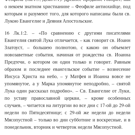
о некоем знатном христианине – Феофиле антиохийце, под
которым и разумеют того, для которого написаны были св.
Лукою Евангелие и Деяния Апостольские.
16 Лк.1:2. – «По сравнению с другими писателями
Евангелия святой Лука отличается, – как говорит св. Иоанн
Златоуст, – большею полнотою, с какою он объемлет
новозаветные события, начиная от рождества св. Иоанна
Предтечи, о котором он один только и говорит. Равным
образом и последнее евангельское событие – вознесение
Иисуса Христа на небо, – у Матфея и Иоанна вовсе не
упомянутое, а у Марка упомянутое неподробно, – святой
Лука один рассказал подробно». – Св. Евангелие от Луки,
по уставу православной церкви, – кроме особенных
случаев, – читается на литургии во все дни с 17-ой до 29-ой
недели по Пятидесятнице; с 29-ой же недели до недели
Мясопустной – только во дни субботние и воскресные, и в
понедельник, вторник и четверток недели Мясопустной.