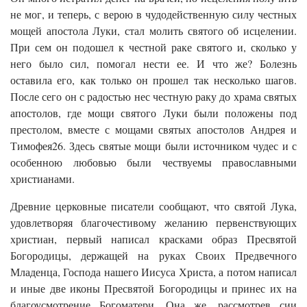
не мог, и теперь, с верою в чудодейственную силу честных
мощей апостола Луки, стал молить святого об исцелении.
При сем он подошел к честной раке святого и, сколько у
него было сил, помогал нести ее. И что же? Болезнь
оставила его, как только он прошел так несколько шагов.
После сего он с радостью нес честную раку до храма святых
апостолов, где мощи святого Луки были положены под
престолом, вместе с мощами святых апостолов Андрея и
Тимофея26. Здесь святые мощи были источником чудес и с
особенною любовью были чествуемы православными
христианами.
Древние церковные писатели сообщают, что святой Лука,
удовлетворяя благочестивому желанию первенствующих
христиан, первый написал красками образ Пресвятой
Богородицы, держащей на руках Своих Предвечного
Младенца, Господа нашего Иисуса Христа, а потом написал
и иные две иконы Пресвятой Богородицы и принес их на
благоусмотрение Богоматери. Она же, рассмотрев сии