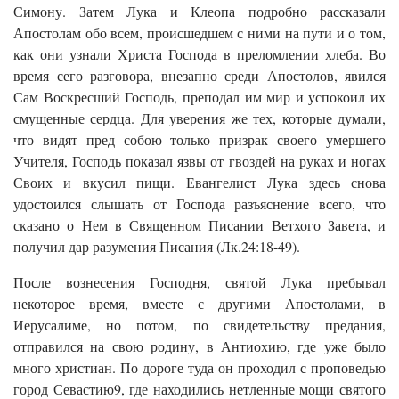
Симону. Затем Лука и Клеопа подробно рассказали
Апостолам обо всем, происшедшем с ними на пути и о том,
как они узнали Христа Господа в преломлении хлеба. Во
время сего разговора, внезапно среди Апостолов, явился
Сам Воскресший Господь, преподал им мир и успокоил их
смущенные сердца. Для уверения же тех, которые думали,
что видят пред собою только призрак своего умершего
Учителя, Господь показал язвы от гвоздей на руках и ногах
Своих и вкусил пищи. Евангелист Лука здесь снова
удостоился слышать от Господа разъяснение всего, что
сказано о Нем в Священном Писании Ветхого Завета, и
получил дар разумения Писания (Лк.24:18-49).
После вознесения Господня, святой Лука пребывал
некоторое время, вместе с другими Апостолами, в
Иерусалиме, но потом, по свидетельству предания,
отправился на свою родину, в Антиохию, где уже было
много христиан. По дороге туда он проходил с проповедью
город Севастию9, где находились нетленные мощи святого