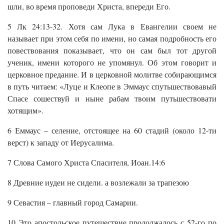
шли, во время проповеди Христа, впереди Его.
5 Лк 24:13-32. Хотя сам Лука в Евангелии своем не
называет при этом себя по имени, но самая подробность его
повествования показывает, что он сам был тот другой
ученик, имени которого не упомянул. Об этом говорит и
церковное предание. И в церковной молитве собирающимся
в путь читаем: «Луце и Клеопе в Эммаус спутьшествовавый
Спасе сошествуй и ныне рабам твоим путьшествовати
хотящим».
6 Еммаус – селение, отстоящее на 60 стадий (около 12-ти
верст) к западу от Иерусалима.
7 Слова Самого Христа Спасителя, Иоан.14:6
8 Древние иудеи не сидели. а возлежали за трапезою
9 Севастия – главный город Самарии.
10 Это апостольское путешествие продолжалось с 52-го по