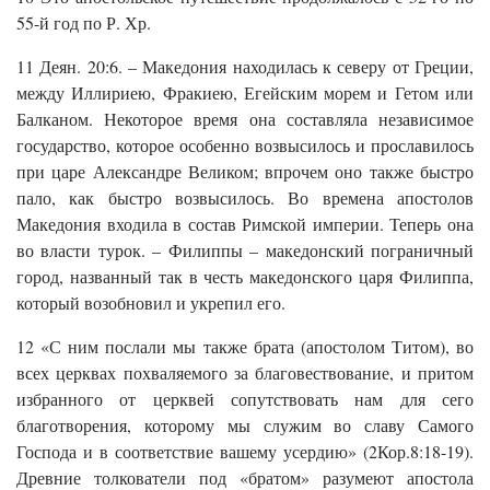
55-й год по Р. Хр.
11 Деян. 20:6. – Македония находилась к северу от Греции,
между Иллириею, Фракиею, Егейским морем и Гетом или
Балканом. Некоторое время она составляла независимое
государство, которое особенно возвысилось и прославилось
при царе Александре Великом; впрочем оно также быстро
пало, как быстро возвысилось. Во времена апостолов
Македония входила в состав Римской империи. Теперь она
во власти турок. – Филиппы – македонский пограничный
город, названный так в честь македонского царя Филиппа,
который возобновил и укрепил его.
12 «С ним послали мы также брата (апостолом Титом), во
всех церквах похваляемого за благовествование, и притом
избранного от церквей сопутствовать нам для сего
благотворения, которому мы служим во славу Самого
Господа и в соответствие вашему усердию» (2Кор.8:18-19).
Древние толкователи под «братом» разумеют апостола