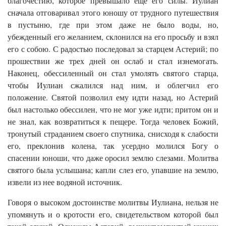
благочестию, которое превышало еще его силы. Иулиан
сначала отговаривал этого юношу от трудного путешествия
в пустыню, где при этом даже не было воды, но,
убежденный его желанием, склонился на его просьбу и взял
его с собою. С радостью последовал за старцем Астерий; по
прошествии же трех дней он ослаб и стал изнемогать.
Наконец, обессиленный он стал умолять святого старца,
чтобы Иулиан сжалился над ним, и облегчил его
положение. Святой позволил ему идти назад, но Астерий
был настолько обессилен, что не мог уже идти; притом он и
не знал, как возвратиться к пещере. Тогда человек Божий,
тронутый страданием своего спутника, снисходя к слабости
его, преклонив колена, так усердно молился Богу о
спасении юноши, что даже оросил землю слезами. Молитва
святого была услышана; капли слез его, упавшие на землю,
извели из нее водяной источник.
Говоря о высоком достоинстве молитвы Иулиана, нельзя не
упомянуть и о кротости его, свидетельством которой был