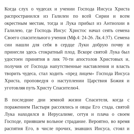
Когда слух о чудесах и учении Господа Иисуса Христа
распространился из Галилеи по всей Сирии и всем
окрестным местам, тогда и Лука прибыл из Антиохии в
Галилею, где Господь Иисус Христос начал сеять семена
Своего спасительного учения (Мф.4: 24-26. Лк.4:37). Семена
сии нашли для себя в сердце Луки добрую почву и
принесли здесь стократный плод. Вскоре святой Лука был
удостоен принятия в лик 70-ти апостолов Христовых и,
получив от Господа напутственные наставления и власть
творить чудеса, стал ходить «пред лицем» Господа Иисуса
Христа, проповедуя о наступлении Царствия Божия и
уготовляя путь Христу Спасителю4.
В последние дни земной жизни Спасителя, когда с
поражением Пастыря рассеялись и овцы Его стада, святой
Лука находился в Иерусалиме, сетуя и плача о своем
Господе, приявшем вольное страдание. Вероятно, во время
распятия Его, в числе прочих, знавших Иисуса, стоял и