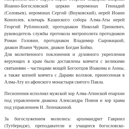
Иоанно-Богословской церкви иеромонах Геннадий
(Соловьев), иеромонах Сергий (Внуковский), иерей Иоанн
Коноплев, ключарь Казанского собора Алма-Аты иерей
Георгий Рублинский; протодиакон Николай Гринкевич,
руководитель службы протокола митрополита протодиакон
Роман Головин, протодиакон Владимир Сыровацкий,
диакон Иоанн Чуркин, диакон Богдан Бойко.
Для молитвенного поклонения и духовного укрепления
верующих в храм были доставлены ковчеги с великими
святынями – частицами мощей Богоотцов Иоакима и Анны,
а также копией ковчега с Дарами волхвов, принесенная в
Алма-Ату из афонского монастыря святого Павла.
Песнопения исполнял мужской хор Алма-Атинской епархии
под управлением диакона Александра Пивня и хор храма
под управлением Н. Лепешкиной.
За богослужением молились: архимандрит Гавриил
(Тутберидзе), преподаватели и учащиеся богословско-