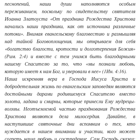
песнопений, наши души наполняются особым
переживанием, поскольку по свидетельству святителя
Иоанна Златоуста «От праздника Рождества Христова
начались наши праздники, как от источника различные
потоки». Внимая евангельскому благовестию и размышляя
над тайной Боговоплощения, мы открываем для себя
«богатство благости, кротости и долготерпения Божия»
(Рим. 2:4) и вместе с тем учимся быть благодарными
нашему Спасителю за то, что «мы познали любовь,
которую имеет к нам Бог, и уверовали в нее» (1Ин. 4:16).
Наша искренняя вера в Господа Иисуса Христа и
добродетельная жизнь по евангельским заповедям являются
достойными дарами родившемуся Спасителю вместо
золота, ладана и смирны, которые принесли Ему мудрецы-
волхвы. Неотъемлемой частью празднования Рождества
Христова являются дела милосердия. Давайте, в
наступившие святочные дни вспомним о тех, кто
нуждается в нашем внимании и участии, кого может
согреть наша любовь и сострадание. Сам Господь сказал: