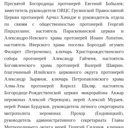
Пресвятой Богородицы протоиерей Евгений Бобылев;
заместитель руководителя ОВЦС Грузинской Православной
Церкви протоиерей Арчил Хачидзе и руководитель отдела
по связям с общественностью протоиерей Георгий
Пирцхелани; настоятель Параскевинской церкви и
Александро-Невского храма протоиерей Иоанн Лопатин,
настоятель Иверского храма поселка Боролдай игумен
Филарет (Петроченко), ключарь Христорождественского
собора протоиерей Александр Гайченя, настоятель
Богоявленского храма протоиерей Валерий Шаврин,
благочинный Илийского церковного округа протоиерей
Александр Зырянов, ключарь Петропавловского храма
Алма-Аты протоиерей Кирилл Шкляр, настоятель
Богородице-Рождественской церкви микрорайона Акжар
иеромонах Алексий (Черевцов), иерей Алексий Мураев,
иерей Роман Бурдуков, руководитель личного секретариата
митрополита иеромонах Прохор (Ендовицкий),
руководитель административного секретариата Главы
Митрополичьего округа иерей Георгий Сидоров, клирики