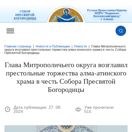
Русская Православная Церковь
СОБОР
МПРО "Покровско-
ПРЕСВЯТОЙ
Всехсвятский приход"
БОГОРОДИЦЫ
г. Алматы
Главная страница
|
Новости и Публикации
|
Новости
|
Глава Митрополичьего
округа возглавил престольные торжества алма-атинского храма в честь Собора
Пресвятой Богородицы
Глава Митрополичьего округа возглавил
престольные торжества алма-атинского
храма в честь Собора Пресвятой
Богородицы
Дата публикации:
27. 08.
Уже прочитали:
2024
515