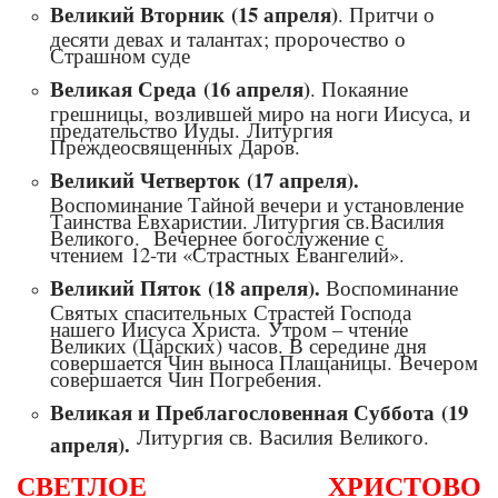
Великий Вторник (15 апреля)
. Притчи о
десяти девах и талантах; пророчество о
Страшном суде
Великая Среда (16 апреля)
. Покаяние
грешницы, возлившей миро на ноги Иисуса, и
предательство Иуды. Литургия
Преждеосвященных Даров.
Великий Четверток (17 апреля).
Воспоминание Тайной вечери и установление
Таинства Евхаристии. Литургия св.Василия
Великого. Вечернее богослужение с
чтением 12-ти «Страстных Евангелий».
Великий Пяток (18 апреля).
Воспоминание
Святых спасительных Страстей Господа
нашего Иисуса Христа. Утром – чтение
Великих (Царских) часов. В середине дня
совершается Чин выноса Плащаницы. Вечером
совершается Чин Погребения.
Великая и Преблагословенная Суббота (19
Литургия св. Василия Великого.
апреля).
СВЕТЛОЕ ХРИСТОВО