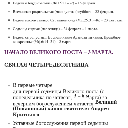
Неделя о блудном сыне (Лк.15:11–32) – 16 февраля.
Вселенская родительская (мясопустная) суббота – 22 февраля.
Неделя мясопустная, о Страшном суде (Мф.25:31–46) – 23 февраля.
Седмица сырная (масленица) – 24 февраля – 1 марта.
Неделя сыропустная. Воспоминание Адамова изгнания. Прощёное
воскресенье (Мф.6:14–21) – 2 марта.
НАЧАЛО ВЕЛИКОГО ПОСТА – 3 МАРТА.
СВЯТАЯ ЧЕТЫРЕДЕСЯТНИЦА
В первые четыре
дня первой седмицы Великого поста (с
3 – 6 м
понедельника по четверг,
арта) за
Великий
вечерним богослужением читается
(Покаянный) канон святителя Андрея
.
Критского
Уставные богослужения первой седмицы
Великого поста – понедельник, вторник,