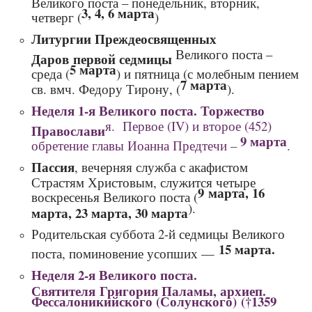
3, 4, 6 марта
четверг (
)
Литургии Преждеосвященных
Великого поста –
Даров первой седмицы
5 марта
среда (
) и пятница (с молебным пением
7 марта
св. вмч. Федору Тирону, (
).
Неделя 1‑я Великого поста. Торжество
я. Первое (IV) и второе (452)
Православи
9 марта
обретение главы Иоанна Предтечи –
.
Пассия
, вечерняя служба с акафистом
Страстям Христовым, служится четыре
9 марта, 16
воскресенья Великого поста (
).
марта, 23 марта, 30 марта
Родительская суббота 2-й седмицы Великого
15 марта.
поста, поминовение усопших —
Неделя 2‑я Великого поста.
Святителя Григория Паламы, архиеп.
Фессалоникийского (Солунского) (†1359
.