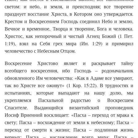
светом: и небо, и земля, и преисподняя; все творение
празднует восстание Христа, в Котором оно утверждается.
Крестом и Воскресением Господь соединил Небо и землю,
Вечное и временное, Творца и творение, Бога и человека.
Христос, как непорочный и чистый Агнец Божий (1 Пет.
1:19), взял на Себя грех мира (Ин. 1:29) и примирил
человечество с Небесным Отцом.
Воскресение Христово являет и раскрывает тайну
всеобщего воскресения, ибо Господь – родоначальник
обновленного Им человечества: «Как в Адаме все умирают,
так во Христе все оживут» (1 Кор. 15:22). В трудностях и
испытаниях, которые выпадают на нашу долю, мы
укрепляемся Пасхальной радостью о Воскресшем
Спасителе. Выдающийся византийский проповедник
Иосиф Вриенний восклицает: «Пасха – переход от мрака к
свету; Пасха – восхождение от земли к небесному; Пасха –
переход от смерти к жизни; Пасха – подлинная жизнь
верных; Пасха – наслаждение всего мира; Пасха –