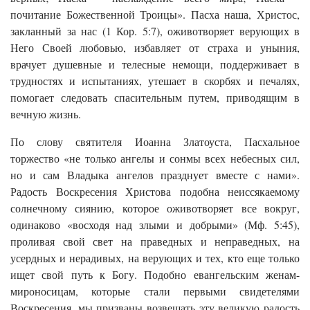
почитание Божественной Троицы». Пасха наша, Христос,
закланный за нас (1 Кор. 5:7), оживотворяет верующих в
Него Своей любовью, избавляет от страха и уныния,
врачует душевные и телесные немощи, поддерживает в
трудностях и испытаниях, утешает в скорбях и печалях,
помогает следовать спасительным путем, приводящим в
вечную жизнь.
По слову святителя Иоанна Златоуста, Пасхальное
торжество «не только ангелы и сонмы всех небесных сил,
но и сам Владыка ангелов празднует вместе с нами».
Радость Воскресения Христова подобна неиссякаемому
солнечному сиянию, которое оживотворяет все вокруг,
одинаково «восходя над злыми и добрыми» (Мф. 5:45),
проливая свой свет на праведных и неправедных, на
усердных и нерадивых, на верующих и тех, кто еще только
ищет свой путь к Богу. Подобно евангельским женам-
мироносицам, которые стали первыми свидетелями
Воскресения, мы призваны возвещать эту великую радость