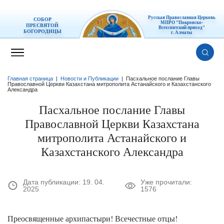
Русская Православная Церковь
СОБОР
МПРО "Покровско-
ПРЕСВЯТОЙ
Всехсвятский приход"
БОГОРОДИЦЫ
г. Алматы
Главная страница
|
Новости и Публикации
|
Пасхальное послание Главы
Православной Церкви Казахстана митрополита Астанайского и Казахстанского
Александра
Пасхальное послание Главы
Православной Церкви Казахстана
митрополита Астанайского и
Казахстанского Александра
Дата публикации:
19. 04.
Уже прочитали:
2025
1576
Преосвященные архипастыри! Всечестные отцы!