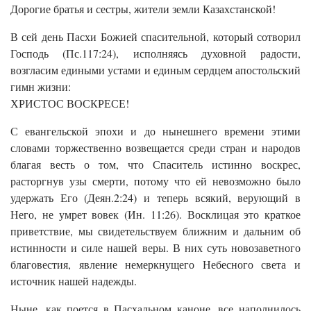
Дорогие братья и сестры, жители земли Казахстанской!
В сей день Пасхи Божией спасительной, который сотворил
Господь (Пс.117:24), исполняясь духовной радости,
возгласим едиными устами и единым сердцем апостольский
гимн жизни:
ХРИСТОС ВОСКРЕСЕ!
С евангельской эпохи и до нынешнего времени этими
словами торжественно возвещается среди стран и народов
благая весть о том, что Спаситель истинно воскрес,
расторгнув узы смерти, потому что ей невозможно было
удержать Его (Деян.2:24) и теперь всякий, верующий в
Него, не умрет вовек (Ин. 11:26). Восклицая это краткое
приветствие, мы свидетельствуем ближним и дальним об
истинности и силе нашей веры. В них суть новозаветного
благовестия, явление немеркнущего Небесного света и
источник нашей надежды.
Ныне, как поется в Пасхальном каноне, все наполнилось