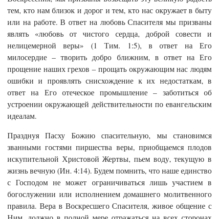
тем, кто нам близок и дорог и тем, кто нас окружает в быту
или на работе. В ответ на любовь Спасителя мы призваны
являть «любовь от чистого сердца, доброй совести и
нелицемерной веры» (1 Тим. 1:5), в ответ на Его
милосердие – творить добро ближним, в ответ на Его
прощение наших грехов – прощать окружающим нас людям
ошибки и проявлять снисхождение к их недостаткам, в
ответ на Его отеческое промышление – заботиться об
устроении окружающей действительности по евангельским
идеалам.
Празднуя Пасху Божию спасительную, мы становимся
званными гостями пиршества веры, приобщаемся плодов
искупительной Христовой Жертвы, пьем воду, текущую в
жизнь вечную (Ин. 4:14). Будем помнить, что наше единство
с Господом не может ограничиваться лишь участием в
богослужении или исполнением домашнего молитвенного
правила. Вера в Воскресшего Спасителя, живое общение с
Ним, должно в полной мере отражаться на всех сторонах