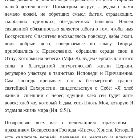
нашей деятельности. Посмотрим вокруг, – рядом с нами
немало людей, не обретших смысл бытия, страдающих,
скорбящих, одиноких, обездоленных, болящих. Нашей
священной обязанностью является забота о том, чтобы имя
Воскресшего Спасителя восхвалялось повсюду, дабы люди,
видя добрые дела, совершаемые во славу Творца,
приобщались к Православию, обращали сердца свои к
Отцу, Который на небесах (Мф.6:9). Будем черпать для этого
силы в благодатной литургической жизни Церкви,
регулярно участвуя в таинствах Исповеди и Причащения.
Сам Господь призывает нас к бессмертной трапезе
святейшей Евхаристии, свидетельствуя о Себе: «Я хлеб
живый, сшедший с небес; ядущий хлеб сей будет жить
вовек; хлеб же, который Я дам, есть Плоть Моя, которую Я
отдам за жизнь мира (Ин. 6:51).
Поздравляю всех вас с величайшим торжеством –
праздником Воскресения Господа «Иисуса Христа, Который
есть свидетель верный, первенец из мертвых и владыка