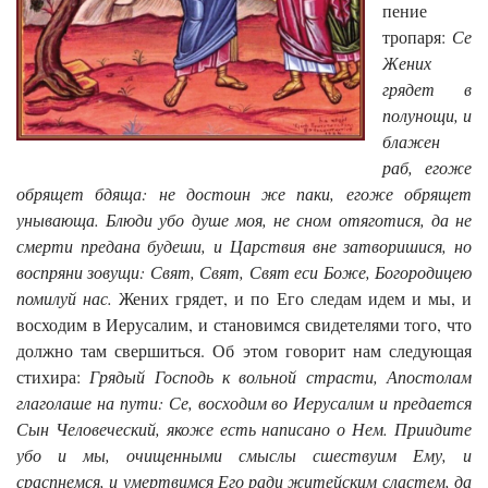
пение
тропаря:
Се
Жених
грядет в
полунощи, и
блажен
раб, егоже
обрящет бдяща: не достоин же паки, егоже обрящет
унывающа. Блюди убо душе моя, не сном отяготися, да не
смерти предана будеши, и Царствия вне затворишися, но
воспряни зовущи: Свят, Свят, Свят еси Боже, Богородицею
помилуй нас.
Жених грядет, и по Его следам идем и мы, и
восходим в Иерусалим, и становимся свидетелями того, что
должно там свершиться. Об этом говорит нам следующая
стихира:
Грядый Господь к вольной страсти, Апостолам
глаголаше на пути: Се, восходим во Иерусалим и предается
Сын Человеческий, якоже есть написано о Нем. Приидите
убо и мы, очищенными смыслы сшествуим Ему, и
сраспнемся, и умертвимся Его ради житейским сластем, да