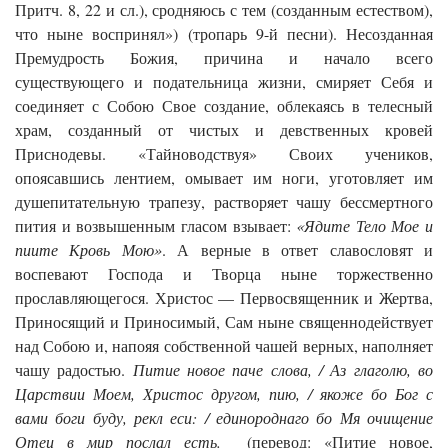
Притч. 8, 22 и сл.), сродняюсь с тем (созданным естеством),
что ныне воспринял») (тропарь 9-й песни). Несозданная
Премудрость Божия, причина и начало всего
существующего и подательница жизни, смиряет Себя и
соединяет с Собою Свое создание, облекаясь в телесный
храм, созданный от чистых и девственных кровей
Приснодевы. «Тайноводствуя» Своих учеников,
опоясавшись лентием, омывает им ноги, уготовляет им
душепитательную трапезу, растворяет чашу бессмертного
пития и возвышенным гласом взывает:
«Ядите Тело Мое и
пиите Кровь Мою»
. А верные в ответ славословят и
воспевают Господа и Творца ныне торжественно
прославляющегося. Христос — Первосвященник и Жертва,
Приносящий и Приносимый, Сам ныне священнодействует
над Собою и, напояя собственной чашей верных, наполняет
чашу радостью.
Питие новое паче слова, / Аз глаголю, во
Царствии Моем, Христос другом, пию, / якоже бо Бог с
вами боги буду, рекл еси: / единороднаго бо Мя очищение
Отец в мир послал есть.
(перевод: «Питие новое,