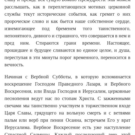
расслышать, как в переплетающихся мотивах церковной
службы текут исторические события, как гремит о них
пророческое слово и как бьется наше собственное сердце,
изнемогающее под бременем того таинственного,
непонятного, дивного и страшного, что совершается в нем и
пред ним. Стираются грани времени. Настоящее,
прошедшее и будущее сливаются во единое целое, и душа,
переступая в эти минуты порог временного, переносится в
вечность.
Начиная с Вербной Субботы, в которую вспоминается
воскрешение Господом Праведного Лазаря, и Вербного
Воскресения, или Входа Господня в Иерусалим, церковные
песнопения ведут нас по стопам Христа. С зажженными
свечами мы таинственно участвуем в торжественном входе
Царя Славы, грядущего на вольную смерть и с ветвями
пальм или верб при пении Осанна, встречаем Его у врат
Иерусалима. Вербное Воскресение есть уже наступление
Страстной Седмицы. Каждый последующий день этой