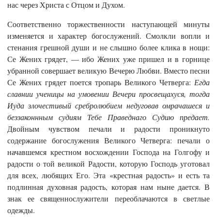
нас через Христа с Отцом и Духом.
Соответственно торжественности наступающей минуты
изменяется и характер богослужений. Смолкли вопли и
стенания грешной души и не слышно более клика в нощи:
Се Жених грядет, — ибо Жених уже пришел и в горнице
убранной совершает великую Вечерю Любви. Вместо песни
Се Жених грядет поется тропарь Великого Четверга:
Егда
славнии ученицы на умовении Вечери просвещахуся, тогда
Иуда злочестивый сребролюбием недуговав омрачашеся и
беззаконнным судиям Тебе Праведнаго Судию предает.
Двойным чувством печали и радости проникнуто
содержание богослужения Великого Четверга: печали о
начавшемся крестном восхождении Господа на Голгофу и
радости о той великой Радости, которую Господь уготовал
для всех, любящих Его. Эта «крестная радость» и есть та
подлинная духовная радость, которая нам ныне дается. В
знак ее священнослужители переоблачаются в светлые
одежды.