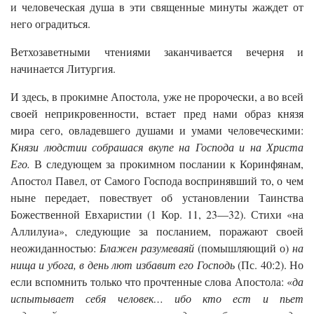
и человеческая душа в эти священные минуты жаждет от
него оградиться.
Ветхозаветными чтениями заканчивается вечерня и
начинается Литургия.
И здесь, в прокимне Апостола, уже не пророчески, а во всей
своей неприкровенности, встает пред нами образ князя
мира сего, овладевшего душами и умами человеческими:
Князи людстии собрашася вкупе на Господа и на Христа
Его.
В следующем за прокимном послании к Коринфянам,
Апостол Павел, от Самого Господа воспринявший то, о чем
ныне передает, повествует об установлении Таинства
Божественной Евхаристии (1 Кор. 11, 23—32). Стихи «на
Аллилуиа», следующие за посланием, поражают своей
неожиданностью:
Блажен разумеваяй
(помышляющий о)
на
нища и убога, в день лют избавит его Господь
(Пс. 40:2). Но
если вспомнить только что прочтенные слова Апостола: «
да
испытывает себя человек… ибо кто ест и пьет