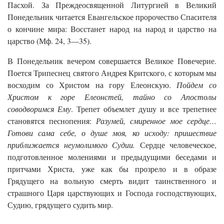
Пасхой. За Преждеосвященной Литургией в Великий
Понедельник читается Евангельское пророчество Спасителя
о кончине мира: Восстанет народ на народ и царство на
царство (Мф. 24, 3—35).
В Понедельник вечером совершается Великое Повечерие.
Поется Трипеснец святого Андрея Критского, с которым мы
восходим со Христом на гору Елеонскую.
Пойдем со
Христом к горе Елеонстей, тайно со Апостолы
соводворимся Ему
. Трепет объемлет душу и все трепетнее
становятся песнопения:
Разумей, смиренное мое сердце…
Готови сама себе, о душе моя, ко исходу: пришествие
приближается неумолимого Судии.
Сердце человеческое,
подготовленное молениями и предыдущими беседами и
притчами Христа, уже как бы прозрело и в образе
Грядущего на вольную смерть видит таинственного и
страшного Царя царствующих и Господа господствующих,
Судию, грядущего судить мир.