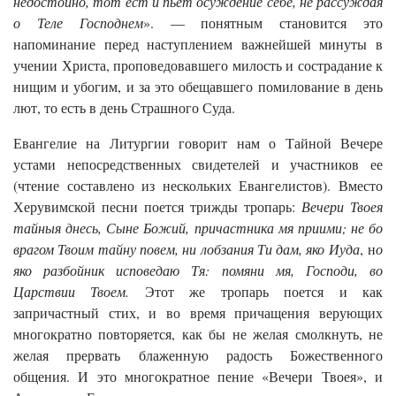
недостойно, тот ест и пьет осуждение себе, не рассуждая
о Теле Господнем
». — понятным становится это
напоминание перед наступлением важнейшей минуты в
учении Христа, проповедовавшего милость и сострадание к
нищим и убогим, и за это обещавшего помилование в день
лют, то есть в день Страшного Суда.
Евангелие на Литургии говорит нам о Тайной Вечере
устами непосредственных свидетелей и участников ее
(чтение составлено из нескольких Евангелистов). Вместо
Херувимской песни поется трижды тропарь:
Вечери Твоея
тайныя днесь, Сыне Божий, причастника мя приими; не бо
врагом Твоим тайну повем, ни лобзания Ти дам, яко Иуда
, н
о
яко разбойник исповедаю Тя: помяни мя, Господи, во
Царствии Твоем.
Этот же тропарь поется и как
запричастный стих, и во время причащения верующих
многократно повторяется, как бы не желая смолкнуть, не
желая прервать блаженную радость Божественного
общения. И это многократное пение «Вечери Твоея», и