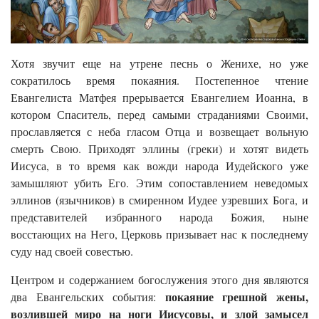
Хотя звучит еще на утрене песнь о Женихе, но уже
сократилось время покаяния. Постепенное чтение
Евангелиста Матфея прерывается Евангелием Иоанна, в
котором Спаситель, перед самыми страданиями Своими,
прославляется с неба гласом Отца и возвещает вольную
смерть Свою. Приходят эллины (греки) и хотят видеть
Иисуса, в то время как вожди народа Иудейского уже
замышляют убить Его. Этим сопоставлением неведомых
эллинов (язычников) в смиренном Иудее узревших Бога, и
представителей избранного народа Божия, ныне
восстающих на Него, Церковь призывает нас к последнему
суду над своей совестью.
Центром и содержанием богослужения этого дня являются
покаяние грешной жены,
два Евангельских события:
возлившей миро на ноги Иисусовы, и злой замысел