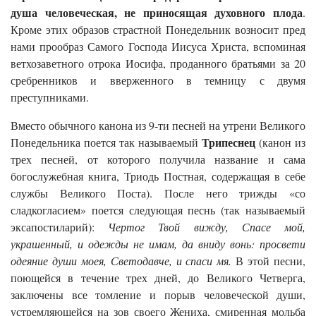
душа человеческая, не приносящая духовного плода
.
Кроме этих образов страстной Понедельник возносит пред
нами прообраз Самого Господа Иисуса Христа, вспоминая
ветхозаветного отрока Иосифа, проданного братьями за 20
сребренников и вверженного в темницу с двумя
преступниками.
Вместо обычного канона из 9-ти песней на утрени Великого
Трипеснец
Понедельника поется так называемый
(канон из
трех песней, от которого получила название и сама
богослужебная книга, Триодь Постная, содержащая в себе
службы Великого Поста). После него трижды «со
сладкогласием» поется следующая песнь (так называемый
эксапостиларий):
Чертог Твой вижду, Спасе мой,
украшенный, и одежды не имам, да вниду вонь: просвети
одеяние души моея, Светодавче, и спаси мя.
В этой песни,
поющейся в течение трех дней, до Великого Четверга,
заключены все томление и порыв человеческой души,
устремляющейся на зов своего Жениха, смиренная мольба