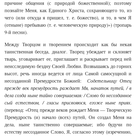
причине общения (с природой божественной); поэтому
познайте Меня, как Единого Христа, сохраняющего то, из
чего (или откуда я пришел, т. е. божество), и то, в чем Я
(отныне) пребываю (т. е. человеческую природу)») (тропарь
9-й песни).
Между Творцом и творением происходит как бы некая
таинственная беседа, диалог. Творец убеждает и склоняет
тварь, уговаривает ее, приглашает и раскрывает перед ней
неисследимую бездну Своей Любви. Возвышаясь до горних
высот, речь иногда ведется от лица Самой самосущной и
несозданной Премудрости Божией:
Содетельницу Отец
прежде век премудрость раждает Мя, начаток путей, / в
дела созда ныне тайно совершаемая: / Слово бо несозданное
сый естеством, / гласы присвояюся, егоже ныне приях
.
(перевод: «Отец прежде веков рождает Меня — Творческую
Премудрость (и) начало (всех) путей, Он создал Меня на
дела, ныне таинственно совершаемые; ибо будучи по
естеству несозданное Слово, Я, согласно этому (изречению,