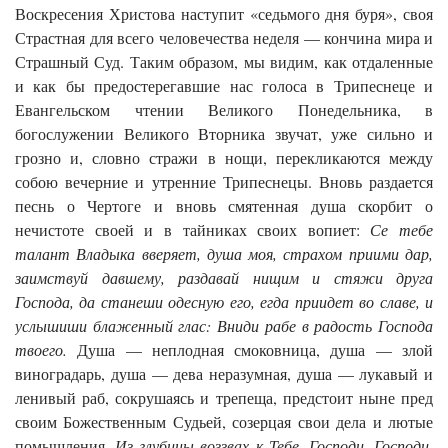
Воскресения Христова наступит «седьмого дня буря», своя
Страстная для всего человечества неделя — кончина мира и
Страшный Суд. Таким образом, мы видим, как отдаленные
и как бы предостерегавшие нас голоса в Трипеснеце и
Евангельском чтении Великого Понедельника, в
богослужении Великого Вторника звучат, уже сильно и
грозно и, словно стражи в нощи, перекликаются между
собою вечерние и утренние Трипеснецы. Вновь раздается
песнь о Чертоге и вновь смятенная душа скорбит о
нечистоте своей и в тайниках своих вопиет:
Се тебе
талант Владыка вверяет, душа моя, страхом приими дар,
заимствуй давшему, раздавай нищим и стяжи друга
Господа, да станеши одесную его, егда приидет во славе, и
услышиши блаженный глас: Вниди рабе в радость Господа
твоего.
Душа — неплодная смоковница, душа — злой
виноградарь, душа — дева неразумная, душа — лукавый и
ленивый раб, сокрушаясь и трепеща, предстоит ныне пред
своим Божественным Судьей, созерцая свои дела и лютые
помышления.
Из глубины воззвах к Тебе, Господи, Господи,