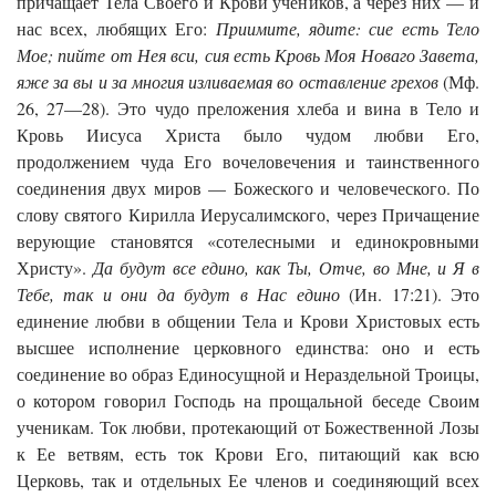
причащает Тела Своего и Крови учеников, а через них — и
нас всех, любящих Его:
Приимите, ядите: сие есть Тело
Мое; пийте от Нея вси, сия есть Кровь Моя Новаго Завета,
яже за вы и за многия изливаемая во оставление грехов
(Мф.
26, 27—28). Это чудо преложения хлеба и вина в Тело и
Кровь Иисуса Христа было чудом любви Его,
продолжением чуда Его вочеловечения и таинственного
соединения двух миров — Божеского и человеческого. По
слову святого Кирилла Иерусалимского, через Причащение
верующие становятся «сотелесными и единокровными
Христу».
Да будут все едино, как Ты, Отче, во Мне, и Я в
Тебе, так и они да будут в Нас едино
(Ин. 17:21). Это
единение любви в общении Тела и Крови Христовых есть
высшее исполнение церковного единства: оно и есть
соединение во образ Единосущной и Нераздельной Троицы,
о котором говорил Господь на прощальной беседе Своим
ученикам. Ток любви, протекающий от Божественной Лозы
к Ее ветвям, есть ток Крови Его, питающий как всю
Церковь, так и отдельных Ее членов и соединяющий всех