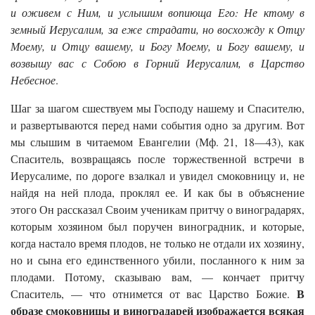
и оживем с Ним, и услышим вопиюща Его: Не ктому в
земный Иерусалим, за еже страдати, но восхожду к Отцу
Моему, и Отцу вашему, и Богу Моему, и Богу вашему, и
возвышу вас с Собою в Горний Иерусалим, в Царство
Небесное
.
Шаг за шагом сшествуем мы Господу нашему и Спасителю,
и развертываются перед нами события одно за другим. Вот
мы слышим в читаемом Евангелии (Мф. 21, 18—43), как
Спаситель, возвращаясь после торжественной встречи в
Иерусалиме, по дороге взалкал и увидел смоковницу и, не
найдя на ней плода, проклял ее. И как бы в объяснение
этого Он рассказал Своим ученикам притчу о виноградарях,
которым хозяином был поручен виноградник, и которые,
когда настало время плодов, не только не отдали их хозяину,
но и сына его единственного убили, посланного к ним за
плодами. Потому, сказываю вам, — кончает притчу
В
Спаситель, — что отнимется от вас Царство Божие.
образе смоковницы и виноградарей изображается всякая