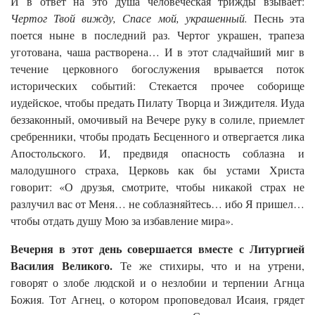
И в ответ на это душа человеческая трижды взывает:
Чертог Твой вижду, Спасе мой, украшенный.
Песнь эта
поется ныне в последний раз. Чертог украшен, трапеза
уготована, чаша растворена… И в этот сладчайший миг в
течение церковного богослужения врывается поток
исторических событий: Стекается прочее соборище
иудейское, чтобы предать Пилату Творца и Зиждителя. Иуда
беззаконный, омочивый на Вечере руку в солиле, приемлет
сребренники, чтобы продать Бесценного и отвергается лика
Апостольского. И, предвидя опасность соблазна и
малодушного страха, Церковь как бы устами Христа
говорит: «О друзья, смотрите, чтобы никакой страх не
разлучил вас от Меня… не соблазняйтесь… ибо Я пришел…
чтобы отдать душу Мою за избавление мира».
Вечерня в этот день совершается вместе с Литургией
Василия Великого.
Те же стихиры, что и на утрени,
говорят о злобе людской и о незлобии и терпении Агнца
Божия. Тот Агнец, о котором проповедовал Исаия, грядет