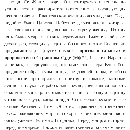
в нощи: Се Жених грядет. Он повторяется и теперь, но
усиливается и расширяется постепенно в последующих
песнопениях и в Евангельском чтении о десяти девах: Тогда
подобно будет Царство Небесное десяти девам, которые,
взяв светильники свои, вышли навстречу жениху. Из них
пять было мудрых и пять неразумных. Вместе с образом
десяти дев, стоящих у чертога брачного, в этом Евангелии
притча о талантах и
предлагаются два других символа:
пророчество о Страшном Суде
(Мф.25, 14—46). Нарастая
и ширясь, развернулось то, что намечалось вчера. Вчера был
предложен образ смоковницы, не давшей плода, и образ
этот ныне претворился в притчу о таланте, который
ленивый и лукавый раб скрыл в земле; а вчерашняя повесть
о кончине мира развертывается ныне в грозную картину
Страшного Суда, когда придет Сын Человеческий и все
святые Ангелы с Ним. Об этих страшных и трепетных
часах, ожидающих мир, и говорит в значительной части
богослужение Великого Вторника. Перед концом истории,
перед всемирной Пасхой и таинственным восьмым днем