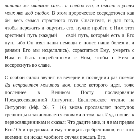
напита мя свитком сим… и снедох его, и бысть в устех
моих яко мед сладок.
В этом пророчестве сосредоточен как
бы весь смысл страстного пути Спасителя, и для того,
чтобы пережить и ощутить его, нужно пройти с Ним этот
крестный путь (каждый — свой путь, который есть и Его
путь, ибо Он взял наши немощи и понес наши болезни, и
ранами Его мы исцелились), сораспяться Ему, умереть с
Ним и быть погребенными с Ним, чтобы с Ним и
воскреснуть во славе.
С особой силой звучит на вечерне в последний раз поемое
Да исправится молитва моя,
после которого идет, тоже
последнее в Великом Посту последование
Преждеосвященной Литургии. Евангельское чтение на
Литургии (Мф. 26, 7—16) вновь прославляет поступок
грешницы и заканчивается словами о том, как Иуда пошел к
первосвященникам и сказал: Что дадите мне, и я вам предам
Его? Они предложили ему тридцать сребренников, и с того
времени он искал удобного случая предать Его.