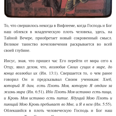
То, что свершилось некогда в Вифлееме, когда Господь и Бог
наш облекся в младенческую плоть человека, здесь, на
Тайной Вечере, приобретает новый сокровенный смысл.
Великое таинство вочеловечения раскрывается во всей
своей глубине.
Иисус, зная, что пришел час Его перейти от мира сего к
Отцу, явил делом, что,
возлюбив Своих сущих в мире, до
конца возлюбил их
(Ин. 13:1). Свершается то, о чем ранее
говорил Он и предсказывал Своим ученикам:
Хлеб,
который Я дам, есть Плоть Моя, которую Я отдам за
жизнь мира
(Ин. 6:51).
Ибо Плоть Моя истинно есть пища,
и Кровь Моя истинно есть питие. Ядущий Мою Плоть и
пиющий Мою Кровь пребывает во Мне, и Я в нем
(Ин. 5:55).
Облекшийся в плоть человеческую Господь и Бог наш