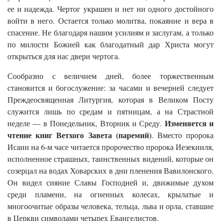
ее и надежда. Чертог украшен и нет ни одного достойного
войти в него. Остается только молитва, покаяние и вера в
спасение. Не благодаря нашим усилиям и заслугам, а только
по милости Божией как благодатный дар Христа могут
открыться для нас двери чертога.
Сообразно с величием дней, более торжественным
становится и богослужение: за часами и вечерней следует
Преждеосвященная Литургия, которая в Великом Посту
служится лишь по средам и пятницам, а на Страстной
Изменяется и
неделе — в Понедельник, Вторник и Среду.
чтение книг Ветхого Завета (паремий)
. Вместо пророка
Исаии на 6-м часе читается пророчество пророка Иезекииля,
исполненное страшных, таинственных видений, которые он
созерцал на водах Ховарских в дни пленения Вавилонского.
Он видел сияние Славы Господней и, движимые духом
среди пламени, на огненных колесах, крылатые и
многоочитые образы человека, тельца, льва и орла, ставшие
в Церкви символами четырех Евангелистов.