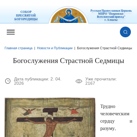
Русская Православная Церковь
СОБОР
МПРО "Покровско-
ПРЕСВЯТОЙ
Всехсвятский приход"
БОГОРОДИЦЫ
г. Алматы
Главная страница
|
Новости и Публикации
|
Богослужения Страстной Седмицы
Богослужения Страстной Седмицы
Дата публикации:
2. 04.
Уже прочитали:
2026
2167
Трудно
человеческим
сердцу и
разуму,