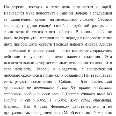
На утрени, которая в этот день начинается с зарей,
Евангелист Лука повествует о Тайной Вечери, а следуемый
за Евангелием канон (начинающийся словами
Сеченое
сечется
) с удивительной силой и глубиной раскрывает
таинственный смысл этого события. В каноне особенно
ярко подчеркнуто неслиянное и нераздельное соединение
двух природ, двух естеств Господа нашего Иисуса Христа
— Божеской и человеческой — и их взаимное сопряжение,
действие и участие в деле нашего спасения. Эти
исключительные и торжественные мгновения заключают в
себе вечность. Творец и Создатель, с неизреченной
любовью склоняясь и приникая к созданной Им твари, зовет
ее к радости соединения с Собою:
Яко человек сый
существом, не мечтанием, / сице Бог нравом воздаяния,
естество соединившееся мне. / Христа единаго тем Мя
знайте, / от нихже, в нихже, яже есмь, спасающа
.
(перевод: Как Я стал Человеком действительно, а не
призрачно, так и соединенное со Мной естество обожено по