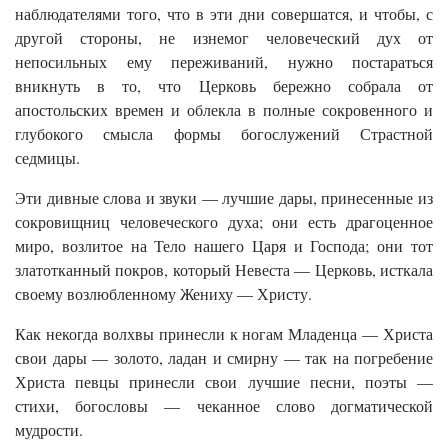
наблюдателями того, что в эти дни совершатся, и чтобы, с
другой стороны, не изнемог человеческий дух от
непосильных ему переживаний, нужно постараться
вникнуть в то, что Церковь бережно собрала от
апостольских времен и облекла в полные сокровенного и
глубокого смысла формы богослужений Страстной
седмицы.
Эти дивные слова и звуки — лучшие дары, принесенные из
сокровищниц человеческого духа; они есть драгоценное
миро, возлитое на Тело нашего Царя и Господа; они тот
златотканный покров, который Невеста — Церковь, исткала
своему возлюбленному Жениху — Христу.
Как некогда волхвы принесли к ногам Младенца — Христа
свои дары — золото, ладан и смирну — так на погребение
Христа певцы принесли свои лучшие песни, поэты —
стихи, богословы — чеканное слово догматической
мудрости.