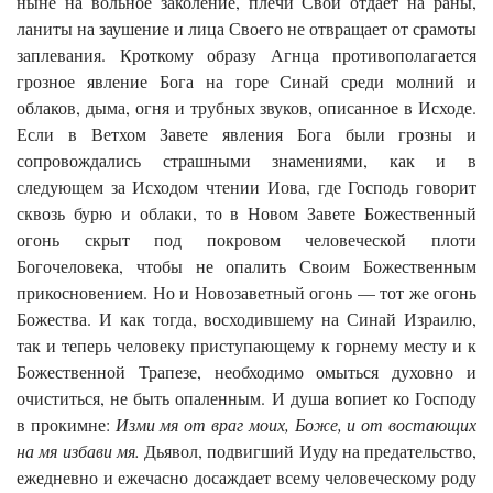
ныне на вольное заколение, плечи Свои отдает на раны,
ланиты на заушение и лица Своего не отвращает от срамоты
заплевания. Кроткому образу Агнца противополагается
грозное явление Бога на горе Синай среди молний и
облаков, дыма, огня и трубных звуков, описанное в Исходе.
Если в Ветхом Завете явления Бога были грозны и
сопровождались страшными знамениями, как и в
следующем за Исходом чтении Иова, где Господь говорит
сквозь бурю и облаки, то в Новом Завете Божественный
огонь скрыт под покровом человеческой плоти
Богочеловека, чтобы не опалить Своим Божественным
прикосновением. Но и Новозаветный огонь — тот же огонь
Божества. И как тогда, восходившему на Синай Израилю,
так и теперь человеку приступающему к горнему месту и к
Божественной Трапезе, необходимо омыться духовно и
очиститься, не быть опаленным. И душа вопиет ко Господу
в прокимне:
Изми мя от враг моих, Боже, и от востающих
на мя избави мя.
Дьявол, подвигший Иуду на предательство,
ежедневно и ежечасно досаждает всему человеческому роду