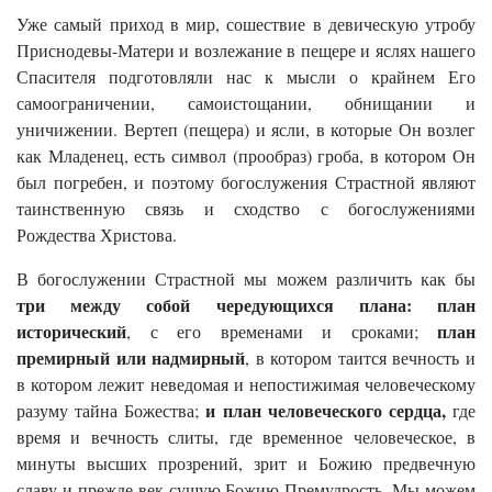
Уже самый приход в мир, сошествие в девическую утробу
Приснодевы-Матери и возлежание в пещере и яслях нашего
Спасителя подготовляли нас к мысли о крайнем Его
самоограничении, самоистощании, обнищании и
уничижении. Вертеп (пещера) и ясли, в которые Он возлег
как Младенец, есть символ (прообраз) гроба, в котором Он
был погребен, и поэтому богослужения Страстной являют
таинственную связь и сходство с богослужениями
Рождества Христова.
В богослужении Страстной мы можем различить как бы
три между собой чередующихся плана: план
исторический
план
, с его временами и сроками;
премирный или надмирный
, в котором таится вечность и
в котором лежит неведомая и непостижимая человеческому
и план человеческого сердца,
разуму тайна Божества;
где
время и вечность слиты, где временное человеческое, в
минуты высших прозрений, зрит и Божию предвечную
славу и прежде век сущую Божию Премудрость. Мы можем