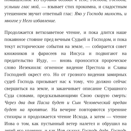
услыши глас мой
, — взывает стих прокимна, и сладостным
утешением звучит ответный глас:
Яко у Господа милость, и
многое у Него избавление.
Продолжается ветхозаветное чтение, и пока длится наше
покаянное стояние пред вечным Судьей и Господом, и пока
текут исторические события на земле, — собирается совет
книжников и фарисеев на Иисуса и подвигают на
предательство Иуду, — вновь проносится пророческое
слово Иезекииля: огненное видение Престола и Славы
Господней окрест его. Но от грозного видения замирных
судеб Господь призывает нас к тому, что должно сейчас
свершиться на земле, и заканчивает описание Страшного
Суда словами, предсказывающими Свою скорую смерть:
Через два дня Пасха будет и Сын Человеческий предан
будет на пропятие.
На вечерне повторяются утренние
стихиры и продолжается чтение Исхода, а затем — чтение
Иова о том, как пустынный ветер налетел и обрушил на
детей его храмину, и как Иов сказал:
Господь даде, Господь