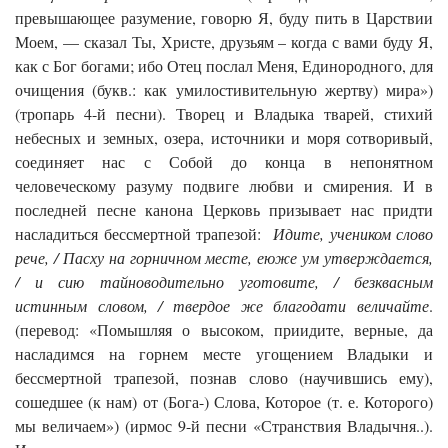
превышающее разумение, говорю Я, буду пить в Царствии
Моем, — сказал Ты, Христе, друзьям – когда с вами буду Я,
как с Бог богами; ибо Отец послал Меня, Единородного, для
очищения (букв.: как умилостивительную жертву) мира»)
(тропарь 4-й песни). Творец и Владыка тварей, стихий
небесных и земных, озера, источники и моря сотворивый,
соединяет нас с Собой до конца в непонятном
человеческому разуму подвиге любви и смирения. И в
последней песне канона Церковь призывает нас придти
насладиться бессмертной трапезой:
Идите, учеником слово
рече, / Пасху на горничном месте, еюже ум утверждается,
/ и сию тайноводительно уготовите, / безквасным
истинным словом, / твердое же благодати величайте
.
(перевод: «Помышляя о высоком, приидите, верные, да
насладимся на горнем месте угощением Владыки и
бессмертной трапезой, познав слово (научившись ему),
сошедшее (к нам) от (Бога-) Слова, Которое (т. е. Которого)
мы величаем») (ирмос 9-й песни «Странствия Владычня..).