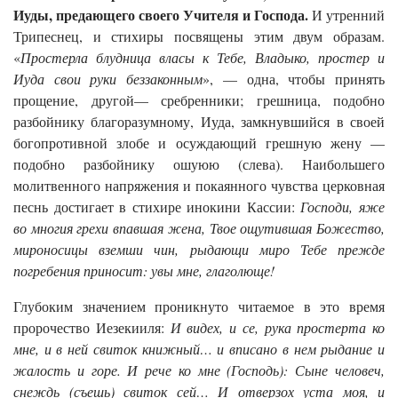
Иуды, предающего своего Учителя и Господа.
И утренний
Трипеснец, и стихиры посвящены этим двум образам.
«
Простерла блудница власы к Тебе, Владыко, простер и
Иуда свои руки беззаконным
», — одна, чтобы принять
прощение, другой— сребренники; грешница, подобно
разбойнику благоразумному, Иуда, замкнувшийся в своей
богопротивной злобе и осуждающий грешную жену —
подобно разбойнику ошуюю (слева). Наибольшего
молитвенного напряжения и покаянного чувства церковная
песнь достигает в стихире инокини Кассии:
Господи, яже
во многия грехи впавшая жена, Твое ощутившая Божество,
мироносицы вземши чин, рыдающи миро Тебе прежде
погребения приносит: увы мне, глаголюще!
Глубоким значением проникнуто читаемое в это время
пророчество Иезекииля:
И видех, и се, рука простерта ко
мне, и в ней свиток книжный… и вписано в нем рыдание и
жалость и горе. И рече ко мне (Господь): Сыне человеч,
снеждь (съешь) свиток сей… И отверзох уста моя, и