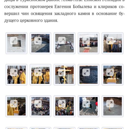
сос­лу­жении про­то­иерея Ев­ге­ния Бо­быле­ва и кли­риков со­
вер­шил чин ос­вя­щения зак­ладно­го кам­ня в ос­но­вание бу­
дуще­го цер­ковно­го зда­ния.