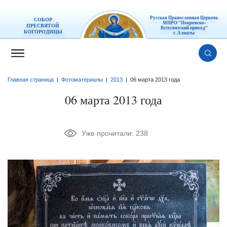
Русская Православная Церковь
СОБОР
МПРО "Покровско-
ПРЕСВЯТОЙ
Всехсвятский приход"
БОГОРОДИЦЫ
г. Алматы
Главная страница
|
Фотоматериалы
|
2013
|
06 марта 2013 года
06 марта 2013 года
Уже прочитали:
238