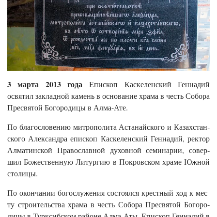
3 марта 2013 года
Епископ Каскеленский Геннадий
освятил закладной камень в основание храма в честь Собора
Пресвятой Богородицы в Алма-Ате.
По бла­гос­ло­вению мит­ро­поли­та Ас­та­най­ско­го и Ка­захс­тан­
ско­го Алек­санд­ра епис­коп Кас­ке­ленс­кий Ген­на­дий, рек­тор
Ал­ма­тинс­кой Пра­вос­лавной ду­хов­ной се­мина­рии, со­вер­
шил Бо­жест­вен­ную Ли­тур­гию в Пок­ровс­ком хра­ме Юж­ной
сто­лицы.
По окон­ча­нии бо­гос­лу­жения сос­то­ял­ся крест­ный ход к мес­
ту стро­итель­ства хра­ма в честь Со­бора Прес­вя­той Бо­горо­
дицы в Турк­сиб­ском районе Ал­ма-Аты. Епис­коп Ген­на­дий в