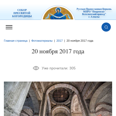
Русская Православная Церковь
СОБОР
МПРО "Покровско-
ПРЕСВЯТОЙ
Всехсвятский приход"
БОГОРОДИЦЫ
г. Алматы
Главная страница
|
Фотоматериалы
|
2017
|
20 ноября 2017 года
20 ноября 2017 года
Уже прочитали:
305