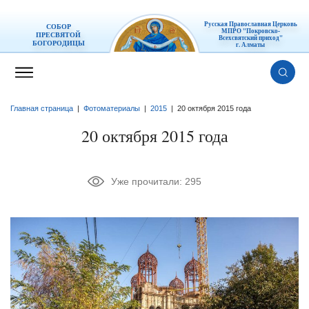
Русская Православная Церковь
СОБОР
МПРО "Покровско-
ПРЕСВЯТОЙ
Всехсвятский приход"
БОГОРОДИЦЫ
г. Алматы
Главная страница
|
Фотоматериалы
|
2015
|
20 октября 2015 года
20 октября 2015 года
Уже прочитали:
295