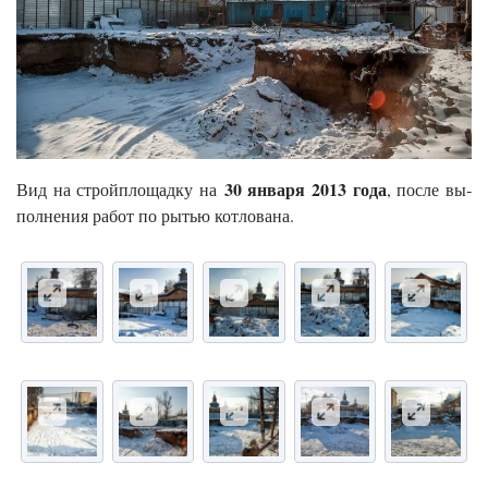
30 ян­ва­ря 2013 го­да
Вид на строй­пло­щад­ку на
, пос­ле вы­
пол­не­ния ра­бот по рытью кот­ло­вана.