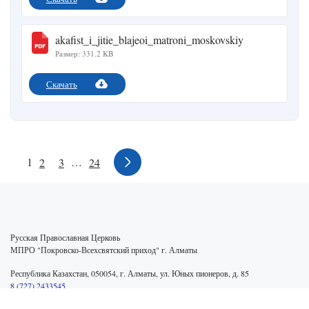
akafist_i_jitie_blajeoi_matroni_moskovskiy
Размер: 331.2 KB
Скачать
1
…
2
3
24
Русская Православная Церковь
МПРО "Покровско-Всехсвятский приход" г. Алматы
Республика Казахстан, 050054, г. Алматы, ул. Юных пионеров, д. 85
8 (727) 2433545