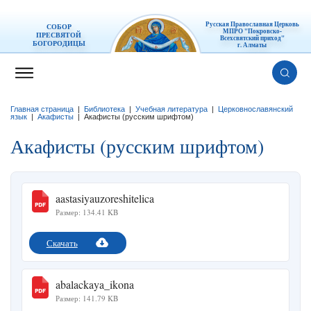
Русская Православная Церковь
СОБОР
МПРО "Покровско-
ПРЕСВЯТОЙ
Всехсвятский приход"
БОГОРОДИЦЫ
г. Алматы
Главная страница
|
Библиотека
|
Учебная литература
|
Церковнославянский
язык
|
Акафисты
|
Акафисты (русским шрифтом)
Акафисты (русским шрифтом)
aastasiyauzoreshitelica
Размер: 134.41 KB
Скачать
abalackaya_ikona
Размер: 141.79 KB