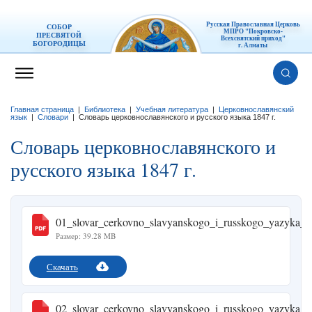
Русская Православная Церковь
СОБОР
МПРО "Покровско-
ПРЕСВЯТОЙ
Всехсвятский приход"
БОГОРОДИЦЫ
г. Алматы
Главная страница
|
Библиотека
|
Учебная литература
|
Церковнославянский
язык
|
Словари
|
Словарь церковнославянского и русского языка 1847 г.
Словарь церковнославянского и
русского языка 1847 г.
01_slovar_cerkovno_slavyanskogo_i_russkogo_yazyka_1
Размер: 39.28 MB
Скачать
02_slovar_cerkovno_slavyanskogo_i_russkogo_yazyka_1