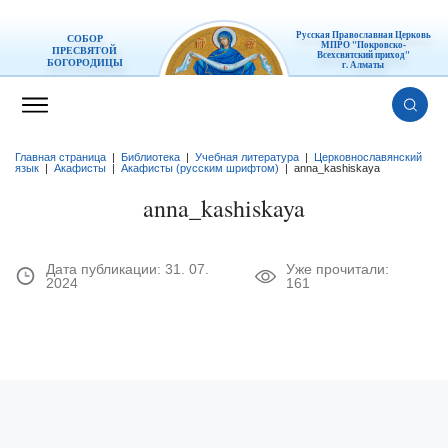
Русская Православная Церковь
СОБОР
МПРО "Покровско-
ПРЕСВЯТОЙ
Всехсвятский приход"
БОГОРОДИЦЫ
г. Алматы
Главная страница
|
Библиотека
|
Учебная литература
|
Церковнославянский
язык
|
Акафисты
|
Акафисты (русским шрифтом)
|
anna_kashiskaya
anna_kashiskaya
Дата публикации:
31. 07.
Уже прочитали:
2024
161