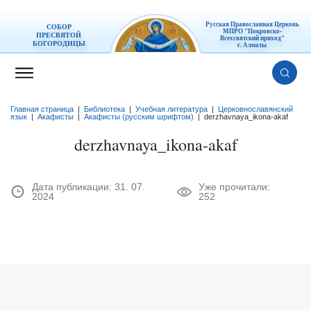
Русская Православная Церковь
СОБОР
МПРО "Покровско-
ПРЕСВЯТОЙ
Всехсвятский приход"
БОГОРОДИЦЫ
г. Алматы
Главная страница
|
Библиотека
|
Учебная литература
|
Церковнославянский
язык
|
Акафисты
|
Акафисты (русским шрифтом)
|
derzhavnaya_ikona-akaf
derzhavnaya_ikona-akaf
Дата публикации:
31. 07.
Уже прочитали:
2024
252