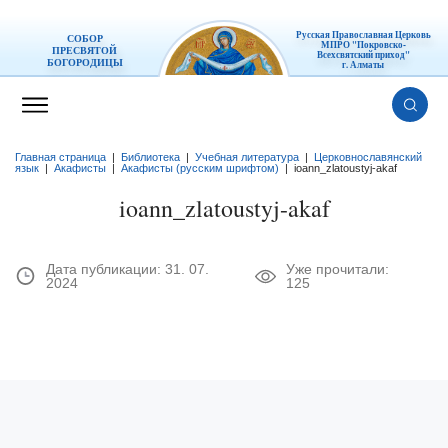
Русская Православная Церковь
СОБОР
МПРО "Покровско-
ПРЕСВЯТОЙ
Всехсвятский приход"
БОГОРОДИЦЫ
г. Алматы
Главная страница
|
Библиотека
|
Учебная литература
|
Церковнославянский
язык
|
Акафисты
|
Акафисты (русским шрифтом)
|
ioann_zlatoustyj-akaf
ioann_zlatoustyj-akaf
Дата публикации:
31. 07.
Уже прочитали:
2024
125