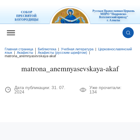
Русская Православная Церковь
СОБОР
МПРО "Покровско-
ПРЕСВЯТОЙ
Всехсвятский приход"
БОГОРОДИЦЫ
г. Алматы
Главная страница
|
Библиотека
|
Учебная литература
|
Церковнославянский
язык
|
Акафисты
|
Акафисты (русским шрифтом)
|
matrona_anemnyasevskaya-akaf
matrona_anemnyasevskaya-akaf
Дата публикации:
31. 07.
Уже прочитали:
2024
134