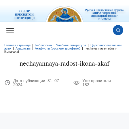
Русская Православная Церковь
СОБОР
МПРО "Покровско-
ПРЕСВЯТОЙ
Всехсвятский приход"
БОГОРОДИЦЫ
г. Алматы
Главная страница
|
Библиотека
|
Учебная литература
|
Церковнославянский
язык
|
Акафисты
|
Акафисты (русским шрифтом)
|
nechayannaya-radost-
ikona-akaf
nechayannaya-radost-ikona-akaf
Дата публикации:
31. 07.
Уже прочитали:
2024
182