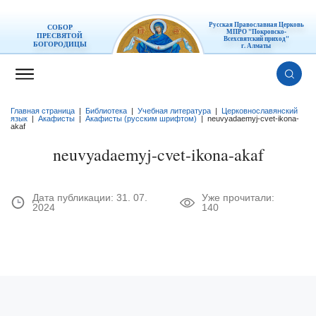
Русская Православная Церковь
СОБОР
МПРО "Покровско-
ПРЕСВЯТОЙ
Всехсвятский приход"
БОГОРОДИЦЫ
г. Алматы
Главная страница
|
Библиотека
|
Учебная литература
|
Церковнославянский
язык
|
Акафисты
|
Акафисты (русским шрифтом)
|
neuvyadaemyj-cvet-ikona-
akaf
neuvyadaemyj-cvet-ikona-akaf
Дата публикации:
31. 07.
Уже прочитали:
2024
140