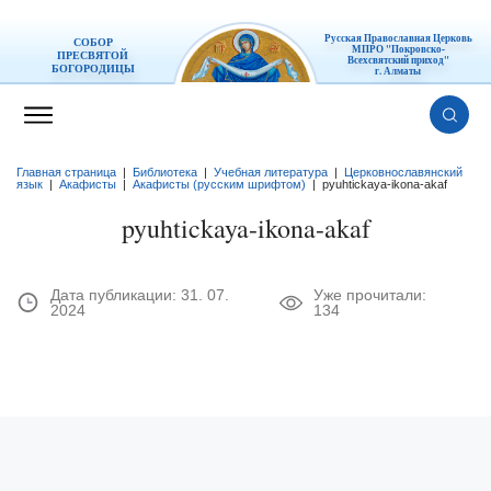
Русская Православная Церковь
СОБОР
МПРО "Покровско-
ПРЕСВЯТОЙ
Всехсвятский приход"
БОГОРОДИЦЫ
г. Алматы
Главная страница
|
Библиотека
|
Учебная литература
|
Церковнославянский
язык
|
Акафисты
|
Акафисты (русским шрифтом)
|
pyuhtickaya-ikona-akaf
pyuhtickaya-ikona-akaf
Дата публикации:
31. 07.
Уже прочитали:
2024
134