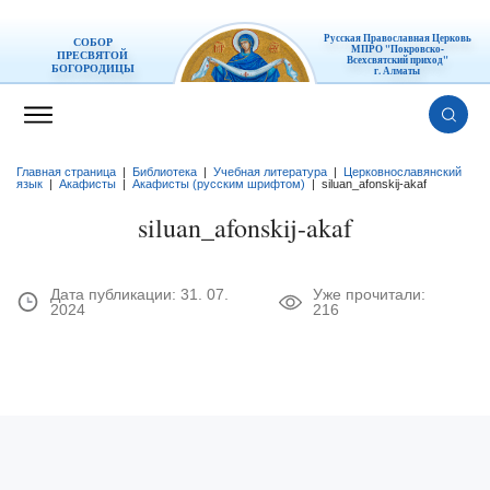
Русская Православная Церковь
СОБОР
МПРО "Покровско-
ПРЕСВЯТОЙ
Всехсвятский приход"
БОГОРОДИЦЫ
г. Алматы
Главная страница
|
Библиотека
|
Учебная литература
|
Церковнославянский
язык
|
Акафисты
|
Акафисты (русским шрифтом)
|
siluan_afonskij-akaf
siluan_afonskij-akaf
Дата публикации:
31. 07.
Уже прочитали:
2024
216