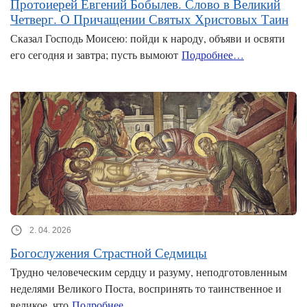
Протоиерей Евгений Бобылев. Слово в Великий
Четверг. О Причащении Святых Христовых Таин
Сказал Господь Моисею: пойди к народу, объяви и освяти
его сегодня и завтра; пусть вымоют
Подробнее…
2. 04. 2026
Богослужения Страстной Седмицы
Трудно человеческим сердцу и разуму, неподготовленным
неделями Великого Поста, воспринять то таинственное и
великое, что
Подробнее…