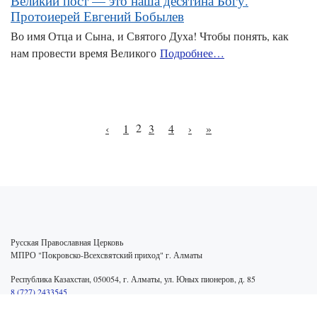
Великий пост — это наша десятина Богу.
Протоиерей Евгений Бобылев
Во имя Отца и Сына, и Святого Духа! Чтобы понять, как
нам провести время Великого
Подробнее…
2
‹
1
3
4
›
»
Русская Православная Церковь
МПРО "Покровско-Всехсвятский приход" г. Алматы
Республика Казахстан, 050054, г. Алматы, ул. Юных пионеров, д. 85
8 (727) 2433545